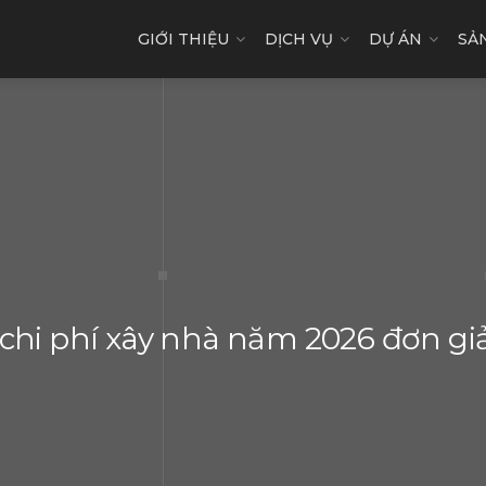
GIỚI THIỆU
DỊCH VỤ
DỰ ÁN
SẢ
 chi phí xây nhà năm 2026 đơn giả