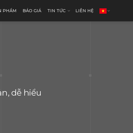
N PHẨM
BÁO GIÁ
TIN TỨC
LIÊN HỆ
n, dễ hiểu