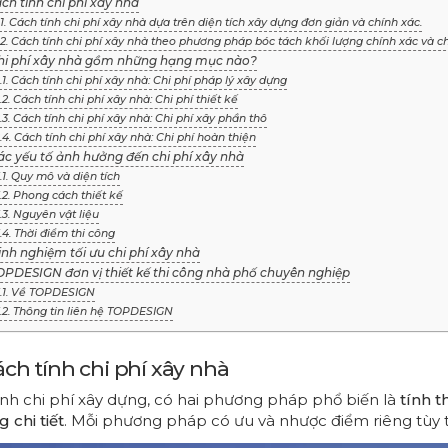
ách tính chi phí xây nhà
.1. Cách tính chi phí xây nhà dựa trên diện tích xây dựng đơn giản và chính xác.
.2. Cách tính chi phí xây nhà theo phương pháp bóc tách khối lượng chính xác và chi
Chi phí xây nhà gồm những hạng mục nào?
.1. Cách tính chi phí xây nhà: Chi phí pháp lý xây dựng
.2. Cách tính chi phí xây nhà: Chi phí thiết kế
.3. Cách tính chi phí xây nhà: Chi phí xây phần thô
.4. Cách tính chi phí xây nhà: Chi phí hoàn thiện
Các yếu tố ảnh hưởng đến chi phí xây nhà
.1. Quy mô và diện tích
.2. Phong cách thiết kế
.3. Nguyên vật liệu
.4. Thời điểm thi công
inh nghiệm tối ưu chi phí xây nhà
TOPDESIGN đơn vị thiết kế thi công nhà phố chuyên nghiệp
.1. Về TOPDESIGN
.2. Thông tin liên hệ TOPDESIGN
Cách tính chi phí xây nhà
ính chi phí xây dựng, có hai phương pháp phổ biến là
tính t
 chi tiết
. Mỗi phương pháp có ưu và nhược điểm riêng tùy