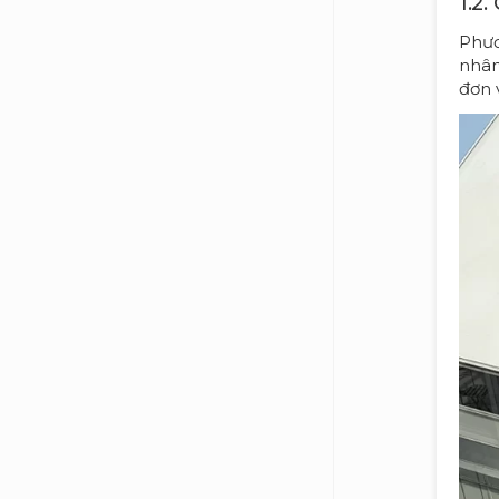
1.2
Phươ
nhân
đơn 