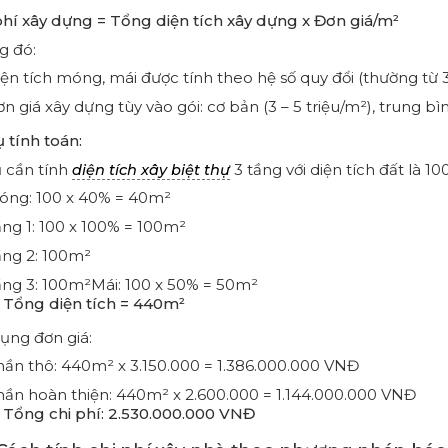
phí xây dựng = Tổng diện tích xây dựng x Đơn giá/m²
g đó:
ện tích móng, mái được tính theo hệ số quy đổi (thường t
n giá xây dựng tùy vào gói: cơ bản (3 – 5 triệu/m²), trung bình
ụ tính toán:
ụ cần tính
3 tầng với diện tích đất là 1
diện tích xây biệt thự
óng: 100 x 40% = 40m²
ng 1: 100 x 100% = 100m²
ầng 2: 100m²
ầng 3: 100m²Mái: 100 x 50% = 50m²
→
Tổng diện tích = 440m²
ụng đơn giá:
ần thô: 440m² x 3.150.000 = 1.386.000.000 VNĐ
ần hoàn thiện: 440m² x 2.600.000 = 1.144.000.000 VNĐ
→
Tổng chi phí: 2.530.000.000 VNĐ