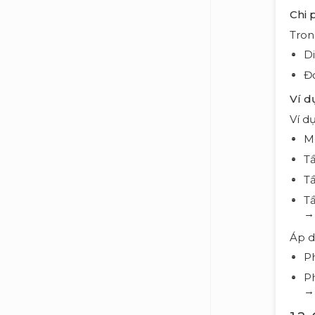
Chi 
Tron
Di
Đơ
Ví d
Ví d
M
Tầ
T
T
Áp d
Ph
Ph