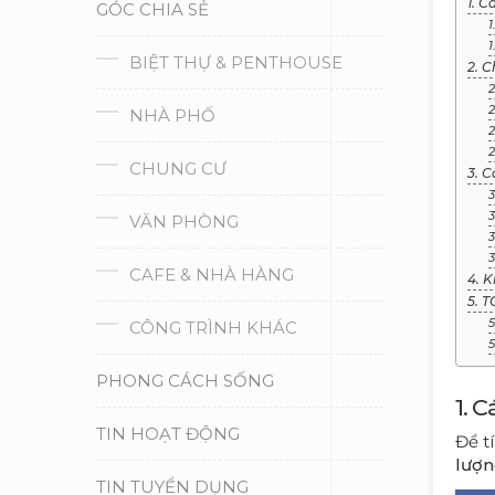
1. C
GÓC CHIA SẺ
1
1
BIỆT THỰ & PENTHOUSE
2. 
2
2
NHÀ PHỐ
2
2
CHUNG CƯ
3. 
3
3
VĂN PHÒNG
3
3
CAFE & NHÀ HÀNG
4. K
5. 
5
CÔNG TRÌNH KHÁC
5
PHONG CÁCH SỐNG
1. 
TIN HOẠT ĐỘNG
Để t
lượng
TIN TUYỂN DỤNG