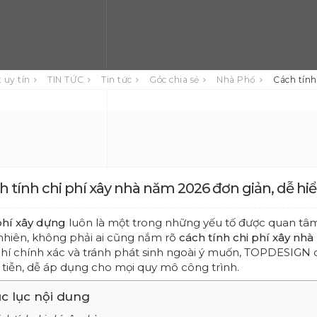
 uy tín
TIN TỨC
Tin tức
Góc chia sẻ
Nhà Phố
Cách tính
h tính chi phí xây nhà năm 2026 đơn giản, dễ hi
phí xây dựng
luôn là một trong những yếu tố được quan tâm
nhiên, không phải ai cũng nắm rõ
cách tính chi phí xây nhà
phí chính xác và tránh phát sinh ngoài ý muốn, TOPDESIGN c
 tiễn, dễ áp dụng cho mọi quy mô công trình.
c lục nội dung