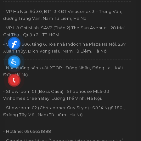
- VP Hà Nội: Số 30, BT4-3 KĐT Vinaconex 3 – Trung Văn,
đường Trung Văn, Nam Từ Liêm, Hà Nội.
- VP Hồ Chí Minh: SAV2 (Tháp 2) The Sun Avenue - 28 Mai
Chí Thọ - Quận 2 - TP.HCM
- VPDD: 606, tầng 6, Tòa nhà Indochina Plaza Hà Nội, 237
Xuân Thủy, Dịch Vọng Hậu, Nam Từ Liêm, Hà Nội.
- Nhà xưởng sản xuất XTOP : Đồng Nhân, Đông La, Hoài
Đức, Hà Nội.
- Showroom 01 (Boss Casa) : Shophouse ML6-33
Vinhomes Green Bay, Lương Thế Vinh, Hà Nội.
- Showroom 02 (Christopher Guy Style) : Số 14 Ngõ 180 ,
Đường Tây Mỗ , Nam Từ Liêm , Hà Nội.
- Hotline: 0966651888
- Google Map:
https://topdesign-interior.business.site/