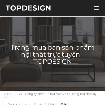
Togg
navig
Trang mua bán sản phẩm
nội thất trực tuyến -
TOPDESIGN
TOPDESIGN - Công ty thiết kế nội thất và thi công nội thất uy
tín
Sản phẩm
Chăn ga gối đệm
Đệm