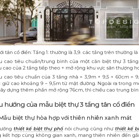
với tân cổ điển: Tầng 1: thường là 3,9. các tầng trên thường l
u cao tiêu chuẩn/trung bình của một căn biệt thự 3 tầng
u cao của 2 tầng tiếp theo + mở rộng khu vực sân thượng h
u cao tiêu chuẩn của 3 tầng nhà = 3,9m + 9,5 × 60cm = 9,
 giữ cao khoảng 9 – 9,5m từ mặt đường. Ngoài ra trong mộ
xây dựng thêm phần mở rộng 76cm, thì chiều cao trung bìn
Xu hướng của mẫu biệt thự 3 tầng tân cổ điển
. Mẫu biệt thự hòa hợp với thiên nhiên xanh mát
hướng
nói chung cũng như
thiết kế biệt thự phố
thiết kế b
 kết hợp cùng không gian xanh, mang thiên nhiên đến gần 