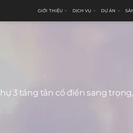
GIỚI THIỆU
DỊCH VỤ
DỰ ÁN
SẢ
thự 3 tầng tân cổ điển sang trọng