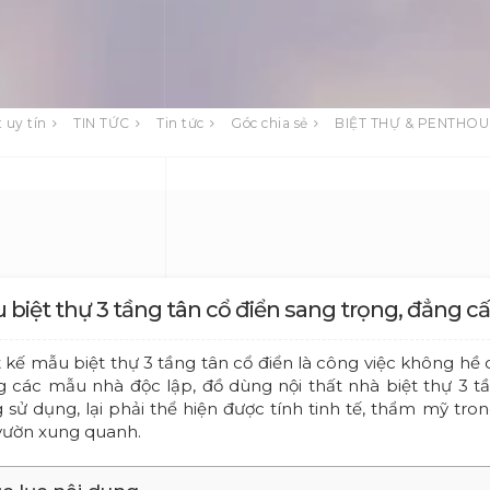
 uy tín
TIN TỨC
Tin tức
Góc chia sẻ
BIỆT THỰ & PENTHO
 biệt thự 3 tầng tân cổ điển sang trọng, đẳng c
t kế mẫu biệt thự 3 tầng tân cổ điển là công việc không hề d
g các mẫu nhà độc lập, đồ dùng nội thất nhà biệt thự 3 
 sử dụng, lại phải thể hiện được tính tinh tế, thẩm mỹ tro
vườn xung quanh.