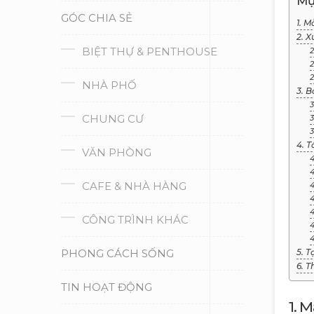
Mụ
GÓC CHIA SẺ
1. M
2. X
BIỆT THỰ & PENTHOUSE
2
2
2
NHÀ PHỐ
3. B
3
CHUNG CƯ
3
3
4. T
VĂN PHÒNG
4
4
CAFE & NHÀ HÀNG
4
4
4
CÔNG TRÌNH KHÁC
4
4
PHONG CÁCH SỐNG
5. 
6. 
TIN HOẠT ĐỘNG
1. 