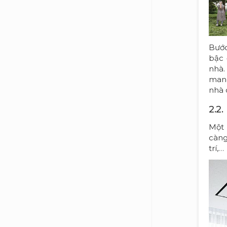
Bước
bậc 
nhà.
mang
nhà 
2.2
Một 
càng
trí,…