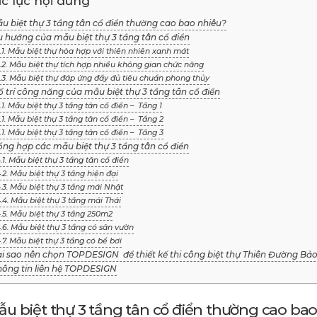
c lục nội dung
ẫu biệt thự 3 tầng tân cổ điển thường cao bao nhiêu?
u hướng của mẫu biệt thự 3 tầng tân cổ điển
.1. Mẫu biệt thự hòa hợp với thiên nhiên xanh mát
.2. Mẫu biệt thự tích hợp nhiều không gian chức năng
.3. Mẫu biệt thự đáp ứng đầy đủ tiêu chuẩn phong thủy
ố trí công năng của mẫu biệt thự 3 tầng tân cổ điển
.1. Mẫu biệt thự 3 tầng tân cổ điển – Tầng 1
.1. Mẫu biệt thự 3 tầng tân cổ điển – Tầng 2
.1. Mẫu biệt thự 3 tầng tân cổ điển – Tầng 3
ổng hợp các mẫu biệt thự 3 tầng tân cổ điển
.1. Mẫu biệt thự 3 tầng tân cổ điển
.2. Mẫu biệt thự 3 tầng hiện đại
.3. Mẫu biệt thự 3 tầng mái Nhật
.4. Mẫu biệt thự 3 tầng mái Thái
.5. Mẫu biệt thự 3 tầng 250m2
.6. Mẫu biệt thự 3 tầng có sân vườn
.7. Mẫu biệt thự 3 tầng có bể bơi
Tại sao nên chọn TOPDESIGN để thiết kế thi công biệt thự Thiên Đường Bả
Thông tin liên hệ TOPDESIGN
Mẫu biệt thự 3 tầng tân cổ điển thường cao ba