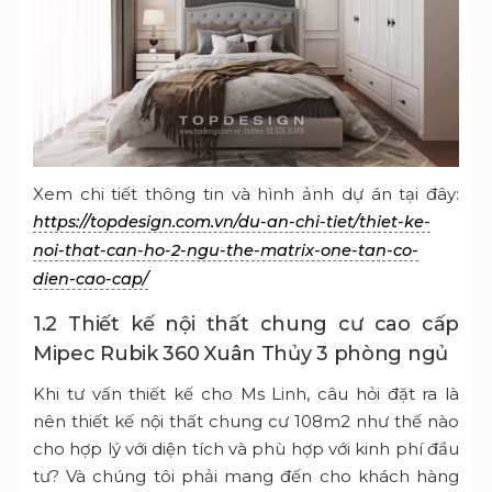
Xem chi tiết thông tin và hình ảnh dự án tại đây:
https://topdesign.com.vn/du-an-chi-tiet/thiet-ke-
noi-that-can-ho-2-ngu-the-matrix-one-tan-co-
dien-cao-cap/
1.2 Thiết kế nội thất chung cư cao cấp
Mipec Rubik 360 Xuân Thủy 3 phòng ngủ
Khi tư vấn thiết kế cho Ms Linh, câu hỏi đặt ra là
nên thiết kế nội thất chung cư 108m2 như thế nào
cho hợp lý với diện tích và phù hợp với kinh phí đầu
tư? Và chúng tôi phải mang đến cho khách hàng