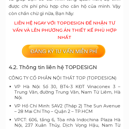
được chi phí phù hợp cho căn hộ của mình.
Vậy
còn chần chừ gì nữa, Bạn hãy:
LIÊN HỆ NGAY VỚI TOPDESIGN ĐỂ NHẬN TƯ
VẤN VÀ LÊN PHƯƠNG ÁN THIẾT KẾ PHÙ HỢP
NHẤT
4.2. Thông tin liên hệ TOPDESIGN
CÔNG TY CỔ PHẦN NỘI THẤT TOP (TOPDESIGN)
VP Hà Nội: Số 30, BT4-3 KĐT Vinaconex 3 –
Trung Văn, đường Trung Văn, Nam Từ Liêm, Hà
Nội.
VP Hồ Chí Minh: SAV2 (Tháp 2) The Sun Avenue
– 28 Mai Chí Thọ – Quận 2 – TP.HCM
VPCT: 606, tầng 6, Tòa nhà Indochina Plaza Hà
Nội, 237 Xuân Thủy, Dịch Vọng Hậu, Nam Từ