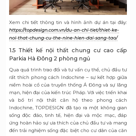
Xem chi tiết thông tin và hình ảnh dự án tại đây:
https://topdesign.com.vn/du-an-chi-tiet/thiet-ke-
noi-that-chung-cu-the-nine-hien-dai-sang-tao/
1.5 Thiết kế nội thất chung cư cao cấp
Parkia Hà Đông 2 phòng ngủ
Qua quá trình trao đổi và tư vấn cụ thể, chủ đầu tư
rất thích phong cách Indochine – sự kết hợp giữa
niềm hoài cổ của truyền thống Á Đông và sự lãng
mạn, hiện đại của kiến trúc Pháp. Với việc triển khai
và bố trí nội thất căn hộ theo phong cách
Indochine, TOPDESIGN đã tạo ra một không gian
sống độc đáo, tinh tế, hiện đại và mộc mạc, đáp
ứng hoàn hảo sự ưa thích của chủ đầu tư và mang
đến trải nghiệm sống đặc biệt cho cư dân của căn