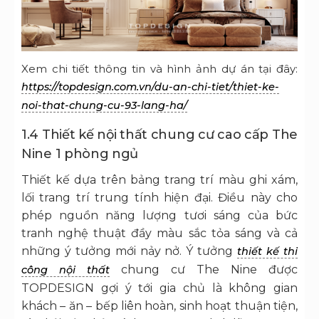
Xem chi tiết thông tin và hình ảnh dự án tại đây:
https://topdesign.com.vn/du-an-chi-tiet/thiet-ke-
noi-that-chung-cu-93-lang-ha/
1.4 Thiết kế nội thất chung cư cao cấp The
Nine 1 phòng ngủ
Thiết kế dựa trên bảng trang trí màu ghi xám,
lối trang trí trung tính hiện đại. Điều này cho
phép nguồn năng lượng tươi sáng của bức
tranh nghệ thuật đầy màu sắc tỏa sáng và cả
những ý tưởng mới nảy nở. Ý tưởng
thiết kế thi
chung cư The Nine được
công nội thất
TOPDESIGN gợi ý tới gia chủ là không gian
khách – ăn – bếp liên hoàn, sinh hoạt thuận tiện,