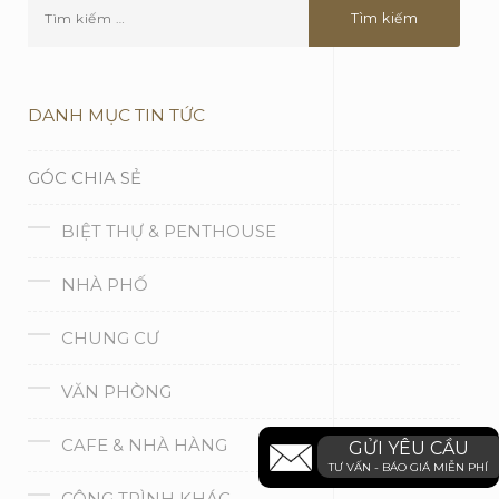
DANH MỤC TIN TỨC
GÓC CHIA SẺ
BIỆT THỰ & PENTHOUSE
NHÀ PHỐ
CHUNG CƯ
VĂN PHÒNG
CAFE & NHÀ HÀNG
GỬI YÊU CẦU
TƯ VẤN - BÁO GIÁ MIỄN PHÍ
CÔNG TRÌNH KHÁC