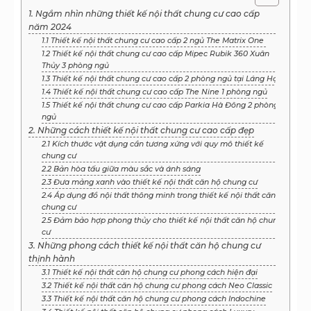
1. Ngắm nhìn những thiết kế nội thất chung cư cao cấp
năm 2024
1.1 Thiết kế nội thất chung cư cao cấp 2 ngủ The Matrix One
1.2 Thiết kế nội thất chung cư cao cấp Mipec Rubik 360 Xuân
Thủy 3 phòng ngủ
1.3 Thiết kế nội thất chung cư cao cấp 2 phòng ngủ tại Láng Hạ
1.4 Thiết kế nội thất chung cư cao cấp The Nine 1 phòng ngủ
1.5 Thiết kế nội thất chung cư cao cấp Parkia Hà Đông 2 phòng
ngủ
2. Những cách thiết kế nội thất chung cư cao cấp đẹp
2.1 Kích thước vật dụng cần tương xứng với quy mô thiết kế
chung cư
2.2 Bản hòa tấu giữa màu sắc và ánh sáng
2.3 Đưa mảng xanh vào thiết kế nội thất căn hộ chung cư
2.4 Áp dụng đồ nội thất thông minh trong thiết kế nội thất căn hộ
chung cư
2.5 Đảm bảo hợp phong thủy cho thiết kế nội thất căn hộ chung
cư
3. Những phong cách thiết kế nội thất căn hộ chung cư
thịnh hành
3.1 Thiết kế nội thất căn hộ chung cư phong cách hiện đại
3.2 Thiết kế nội thất căn hộ chung cư phong cách Neo Classic
3.3 Thiết kế nội thất căn hộ chung cư phong cách Indochine