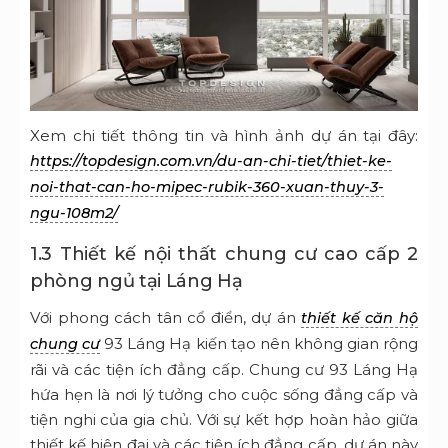
Xem chi tiết thông tin và hình ảnh dự án tại đây:
https://topdesign.com.vn/du-an-chi-tiet/thiet-ke-
noi-that-can-ho-mipec-rubik-360-xuan-thuy-3-
ngu-108m2/
1.3 Thiết kế nội thất chung cư cao cấp 2
phòng ngủ tại Láng Hạ
Với phong cách tân cổ điển, dự án
thiết kế căn hộ
93 Láng Hạ kiến tạo nên không gian rộng
chung cư
rãi và các tiện ích đẳng cấp. Chung cư 93 Láng Hạ
hứa hẹn là nơi lý tưởng cho cuộc sống đẳng cấp và
tiện nghi của gia chủ. Với sự kết hợp hoàn hảo giữa
thiết kế hiện đại và các tiện ích đẳng cấp, dự án này