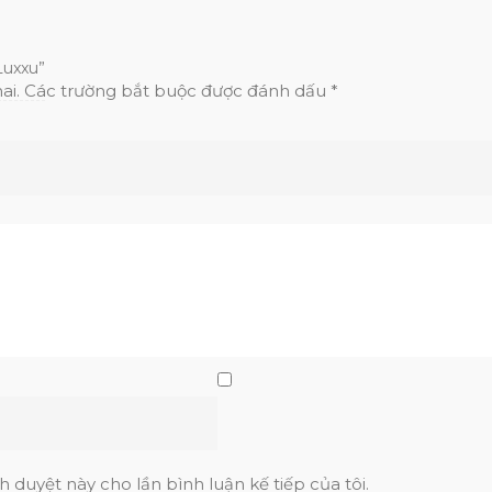
Luxxu”
ai.
Các trường bắt buộc được đánh dấu
*
h duyệt này cho lần bình luận kế tiếp của tôi.