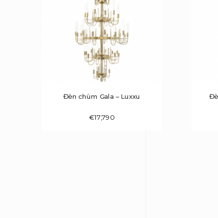
Đèn chùm Gala – Luxxu
Đè
€
17,790