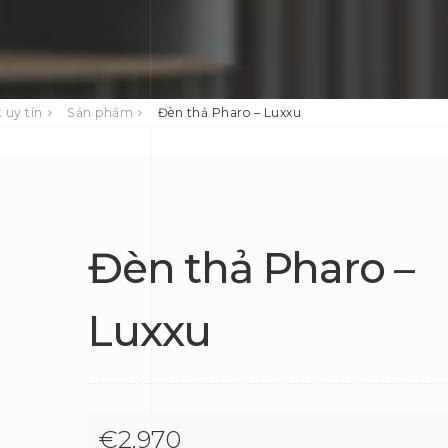
 uy tín
Sản phẩm
Đèn thả Pharo – Luxxu
Đèn thả Pharo –
Luxxu
€
2,970