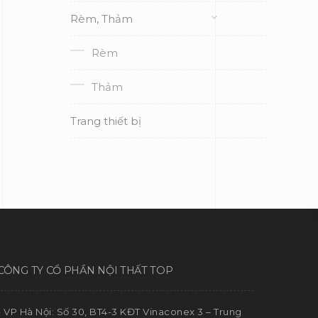
Rèm, Thảm
Rèm
Thảm
Trang thiết bị
CÔNG TY CỔ PHẦN NỘI THẤT TOP
- VP Hà Nội: Số 30, BT4-3 KĐT Vinaconex 3 – Trung