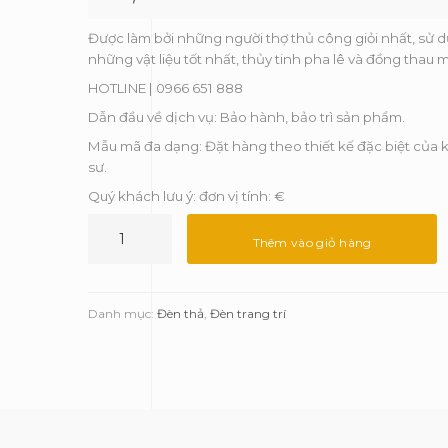
Được làm bởi những người thợ thủ công giỏi nhất, sử 
những vật liệu tốt nhất, thủy tinh pha lê và đồng thau 
HOTLINE | 0966 651 888
Dẫn đầu về dịch vụ: Bảo hành, bảo trì sản phẩm.
Mẫu mã đa dạng: Đặt hàng theo thiết kế đặc biệt của k
sư.
Quý khách lưu ý: đơn vị tính: €
Đèn
thả
Thêm vào giỏ hàng
Pharo
-
Luxxu
Danh mục:
Đèn thả
,
Đèn trang trí
số
lượng