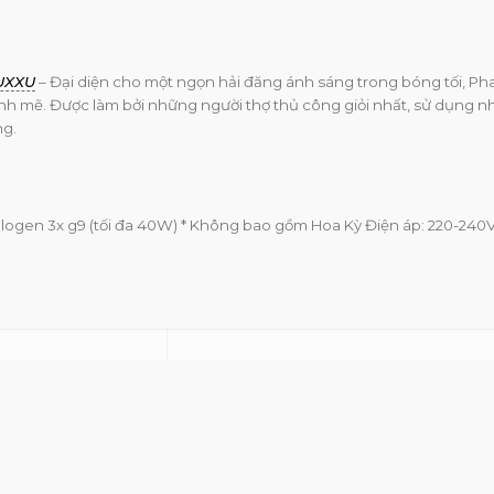
UXXU
– Đại diện cho một ngọn hải đăng ánh sáng trong bóng tối, Pha
h mẽ. Được làm bởi những người thợ thủ công giỏi nhất, sử dụng 
ng.
ogen 3x g9 (tối đa 40W) * Không bao gồm Hoa Kỳ Điện áp: 220-240