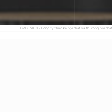
TOPDESIGN - Công ty thiết kế nội thất và thi công nội thất