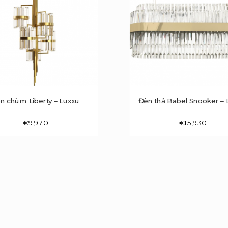
n chùm Liberty – Luxxu
Đèn thả Babel Snooker – 
€
9,970
€
15,930