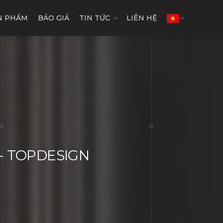
N PHẨM
BÁO GIÁ
TIN TỨC
LIÊN HỆ
n - TOPDESIGN