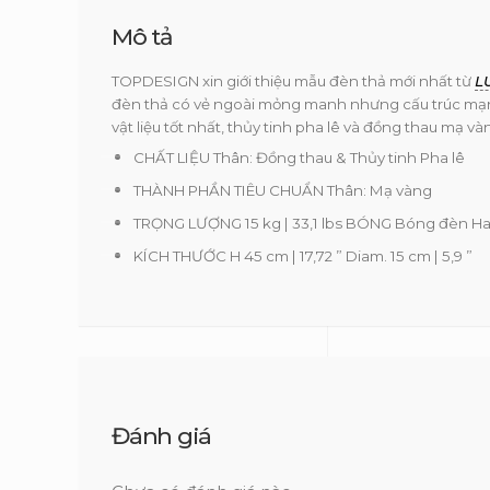
Mô tả
TOPDESIGN xin giới thiệu mẫu đèn thả mới nhất từ
L
đèn thả có vẻ ngoài mỏng manh nhưng cấu trúc mạn
vật liệu tốt nhất, thủy tinh pha lê và đồng thau mạ và
CHẤT LIỆU Thân: Đồng thau & Thủy tinh Pha lê
THÀNH PHẦN TIÊU CHUẨN Thân: Mạ vàng
TRỌNG LƯỢNG 15 kg | 33,1 lbs BÓNG Bóng đèn Hal
KÍCH THƯỚC H 45 cm | 17,72 ” Diam. 15 cm | 5,9 ”
Đánh giá