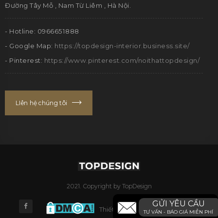
Đường Tây Mỗ , Nam Từ Liêm , Hà Nội.
- Hotline: 0966651888
- Google Map:
https://topdesign-interior.business.site/
- Pinterest:
https://www.pinterest.com/noithattopdesign/
LIên hệ chúng tôi
2021. Copyright by TopDesign
GỬI YÊU CẦU
Thiết kế Website bởi WebDigital.vn
TƯ VẤN - BÁO GIÁ MIỄN PHÍ