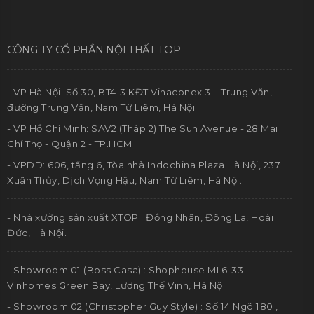
CÔNG TY CỔ PHẦN NỘI THẤT TOP
- VP Hà Nội: Số 30, BT4-3 KĐT Vinaconex 3 – Trung Văn,
đường Trung Văn, Nam Từ Liêm, Hà Nội.
- VP Hồ Chí Minh: SAV2 (Tháp 2) The Sun Avenue - 28 Mai
Chí Thọ - Quận 2 - TP.HCM
- VPDD: 606, tầng 6, Tòa nhà Indochina Plaza Hà Nội, 237
Xuân Thủy, Dịch Vọng Hậu, Nam Từ Liêm, Hà Nội.
- Nhà xưởng sản xuất XTOP : Đồng Nhân, Đông La, Hoài
Đức, Hà Nội.
- Showroom 01 (Boss Casa) : Shophouse ML6-33
Vinhomes Green Bay, Lương Thế Vinh, Hà Nội.
- Showroom 02 (Christopher Guy Style) : Số 14 Ngõ 180 ,