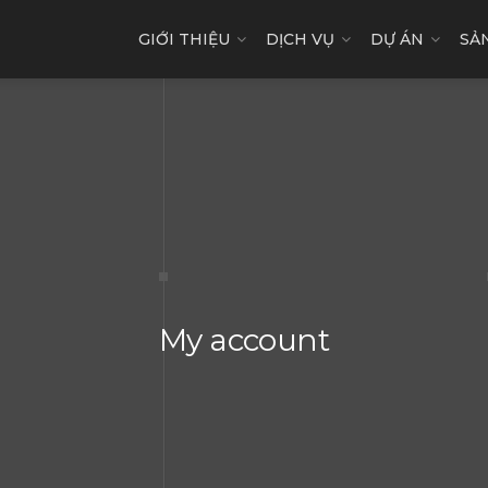
GIỚI THIỆU
DỊCH VỤ
DỰ ÁN
SẢ
My account