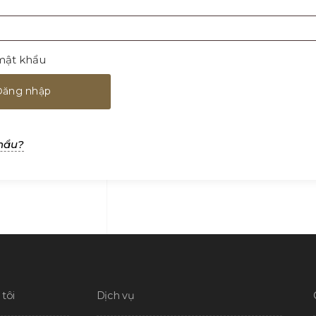
ắt
uộc
mật khẩu
Đăng nhập
hẩu?
tôi
Dịch vụ