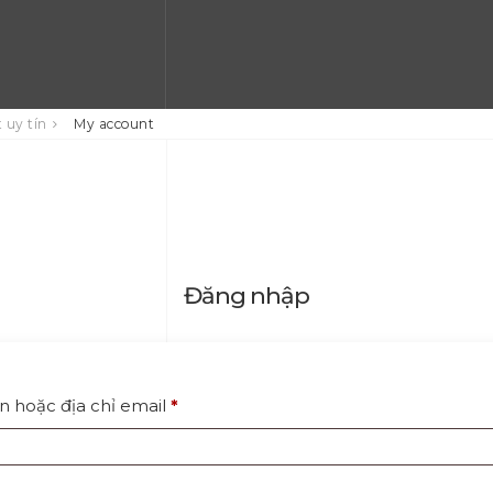
 uy tín
My account
Đăng nhập
Bắt
n hoặc địa chỉ email
*
buộc