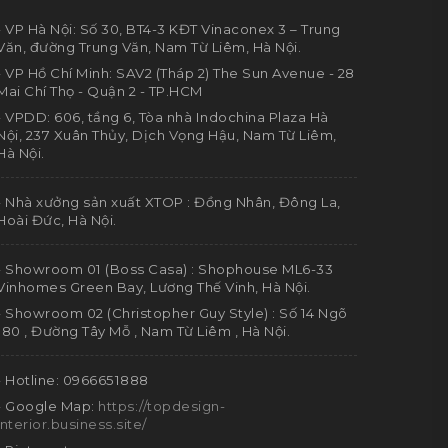
- VP Hà Nội: Số 30, BT4-3 KĐT Vinaconex 3 – Trung
Văn, đường Trung Văn, Nam Từ Liêm, Hà Nội.
- VP Hồ Chí Minh: SAV2 (Tháp 2) The Sun Avenue - 28
Mai Chí Thọ - Quận 2 - TP.HCM
- VPDD: 606, tầng 6, Tòa nhà Indochina Plaza Hà
Nội, 237 Xuân Thủy, Dịch Vọng Hậu, Nam Từ Liêm,
Hà Nội.
- Nhà xưởng sản xuất XTOP : Đồng Nhân, Đông La,
Hoài Đức, Hà Nội.
- Showroom 01 (Boss Casa) : Shophouse ML6-33
Vinhomes Green Bay, Lương Thế Vinh, Hà Nội.
- Showroom 02 (Christopher Guy Style) : Số 14 Ngõ
180 , Đường Tây Mỗ , Nam Từ Liêm , Hà Nội.
- Hotline: 0966651888
- Google Map:
https://topdesign-
interior.business.site/