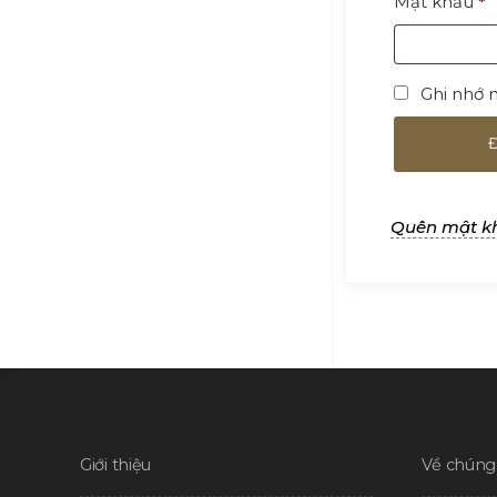
B
Mật khẩu
*
b
Ghi nhớ 
Quên mật k
Giới thiệu
Về chúng 