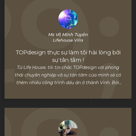
Ms Võ Minh Tuyền
Lifehouse Villa
TOPdesign thực sự làm tôi hài lòng bởi
sự tân tâm !
Từ Life House, tôi tin chắc TOPdesign với phong
thái chuyên nghiệp và sự tận tâm của mình sẽ có
thêm nhiều công trình dấu ấn ở thành Vinh. Bởi,
"Kiến trúc không chỉ là cái đẹp mà phải mang
trong nó lòng nhân ái nữa." ​