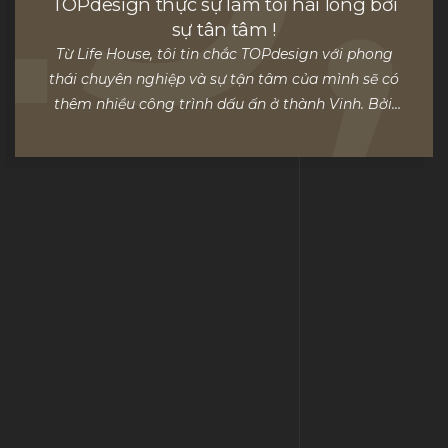
TOPdesign thực sự làm tôi hài lòng bởi
sự tân tâm !
Từ Life House, tôi tin chắc TOPdesign với phong
thái chuyên nghiệp và sự tận tâm của mình sẽ có
thêm nhiều công trình dấu ấn ở thành Vinh. Bởi,
"Kiến trúc không chỉ là cái đẹp mà phải mang
trong nó lòng nhân ái nữa." ​
Commercial clients testimonials