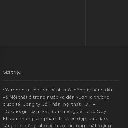
sự tân tâm !
Từ Life House, tôi tin chắc TOPdesign với phong
thái chuyên nghiệp và sự tận tâm của mình sẽ có
thêm nhiều công trình dấu ấn ở thành Vinh. Bởi,
"Kiến trúc không chỉ là cái đẹp mà phải mang
trong nó lòng nhân ái nữa." ​
Ms Võ Minh Tuyền
Lifehouse Villa
Giới thiệu
Với mong muốn trở thành một công ty hàng đầu
về Nội thất ở trong nước và dần vươn ra trường
quốc tế, Công ty Cổ Phần nội thất TOP –
TOPdesign cam kết luôn mang đến cho Quý
khách những sản phẩm thiết kế đẹp, độc đáo,
sáng tạo, cũng như dịch vụ thi công chất lượng