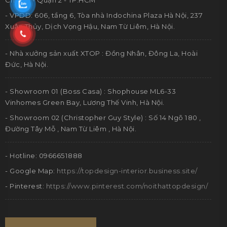
Chí Thọ - Quận 2 - TP.HCM
- VPDD: 606, tầng 6, Tòa nhà Indochina Plaza Hà Nội, 237
Xuân Thủy, Dịch Vọng Hậu, Nam Từ Liêm, Hà Nội.
- Nhà xưởng sản xuất XTOP : Đồng Nhân, Đông La, Hoài
Đức, Hà Nội.
- Showroom 01 (Boss Casa) : Shophouse ML6-33
Vinhomes Green Bay, Lương Thế Vinh, Hà Nội.
- Showroom 02 (Christopher Guy Style) : Số 14 Ngõ 180 ,
Đường Tây Mỗ , Nam Từ Liêm , Hà Nội.
- Hotline: 0966651888
- Google Map:
https://topdesign-interior.business.site/
- Pinterest:
https://www.pinterest.com/noithattopdesign/