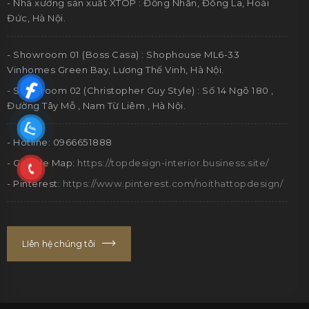
- Nhà xưởng sản xuất XTOP : Đồng Nhân, Đông La, Hoài
Đức, Hà Nội.
- Showroom 01 (Boss Casa) : Shophouse ML6-33
Vinhomes Green Bay, Lương Thế Vinh, Hà Nội.
- Showroom 02 (Christopher Guy Style) : Số 14 Ngõ 180 ,
Đường Tây Mỗ , Nam Từ Liêm , Hà Nội.
- Hotline: 0966651888
- Google Map:
https://topdesign-interior.business.site/
- Pinterest:
https://www.pinterest.com/noithattopdesign/
LIên hệ chúng tôi