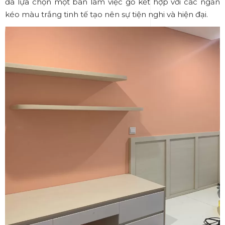
đã lựa chọn một bàn làm việc gỗ kết hợp với các ngăn
kéo màu trắng tinh tế tạo nên sự tiện nghi và hiện đại.