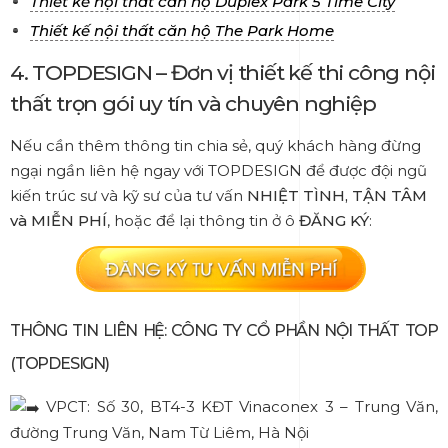
Thiết kế nội thất căn hộ Duplex Park 5 Time City
Thiết kế nội thất căn hộ The Park Home
4. TOPDESIGN – Đơn vị thiết kế thi công nội
thất trọn gói uy tín và chuyên nghiệp
Nếu cần thêm thông tin chia sẻ, quý khách hàng đừng
ngại ngần liên hệ ngay với TOPDESIGN để được đội ngũ
kiến trúc sư và kỹ sư của tư vấn
NHIỆT TÌNH, TẬN TÂM
và MIỄN PHÍ
, hoặc để lại thông tin ở ô
ĐĂNG KÝ
:
THÔNG TIN LIÊN HỆ: CÔNG TY CỔ PHẦN NỘI THẤT TOP
(TOPDESIGN)
VPCT: Số 30, BT4-3 KĐT Vinaconex 3 – Trung Văn,
đường Trung Văn, Nam Từ Liêm, Hà Nội