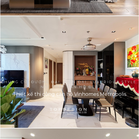
CHUNG CƯ, ĐƯƠNG ĐẠI, HIỆN ĐẠI, LUXURIOUS STYLE,
NỘI THẤT CĂN HỘ ĐẸP
Thiết kế thi công căn hộ Vinhomes Metropolis