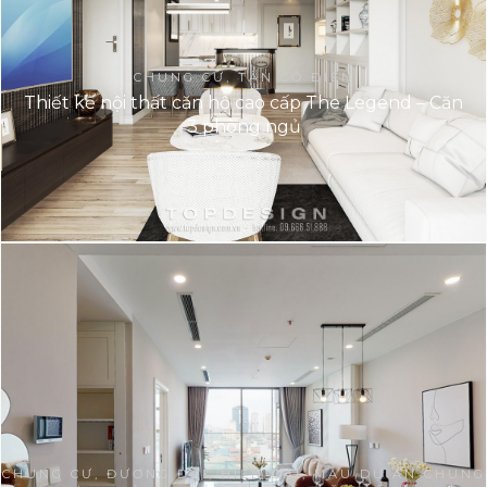
CHUNG CƯ, TÂN CỔ ĐIỂN
Thiết kế nội thất căn hộ cao cấp The Legend – Căn
3 phòng ngủ
CHUNG CƯ, ĐƯƠNG ĐẠI, HIỆN ĐẠI, MẪU DỰ ÁN CHUNG