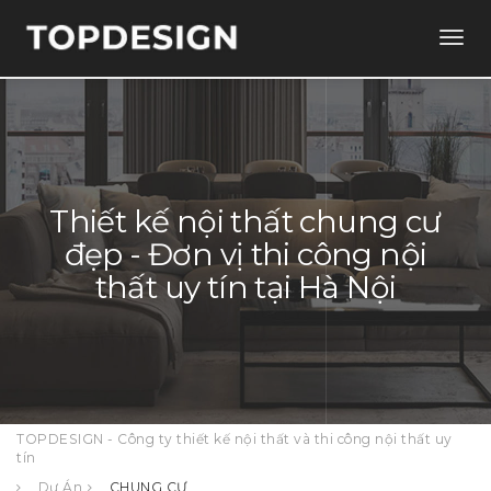
Togg
navig
Thiết kế nội thất chung cư
đẹp - Đơn vị thi công nội
thất uy tín tại Hà Nội
TOPDESIGN - Công ty thiết kế nội thất và thi công nội thất uy
tín
Dự Án
CHUNG CƯ