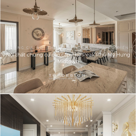
CHUNG CƯ, NỘI THẤT CĂN HỘ ĐẸP, TÂN CỔ ĐIỂN
Nội thất chung cư cao cấp The Peak Phú Mỹ Hưng
Midtown