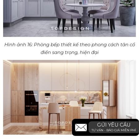
Hình ảnh 16: Phòng bếp thiết kế theo phong cách tân cổ
điển sang trọng, hiện đại
GỬI YÊU CẦU
TƯ VẤN - BÁO GIÁ MIỄN PHÍ