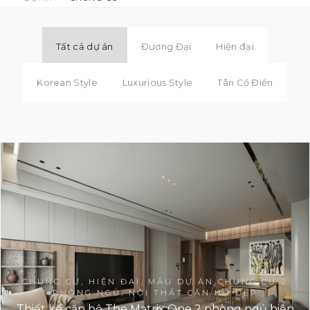
Tất cả dự án
Đương Đại
Hiện đại
Korean Style
Luxurious Style
Tân Cổ Điển
CHUNG CƯ, HIỆN ĐẠI, MẪU DỰ ÁN CHUNG CƯ 2
PHÒNG NGỦ, NỘI THẤT CĂN HỘ ĐẸP
Thiết kế căn hộ The Matrix One 2 phòng ngủ hiện