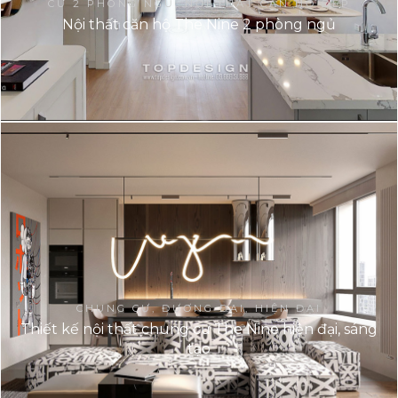
CƯ 2 PHÒNG NGỦ, NỘI THẤT CĂN HỘ ĐẸP
Nội thất căn hộ The Nine 2 phòng ngủ
CHUNG CƯ, ĐƯƠNG ĐẠI, HIỆN ĐẠI
Thiết kế nội thất chung cư The Nine hiện đại, sáng
tạo