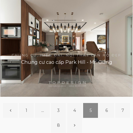
CHUNG CƯ, HIỆN ĐẠI, NỘI THẤT CĂN HỘ ĐẸP
Chung cư cao cấp Park Hill - Mr. Giang
1
…
3
4
5
6
7
8