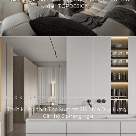
đại | TOPDESIGN
CHUNG CƯ, ĐƯƠNG ĐẠI, LUXURIOUS STYLE, NỘI THẤT
CĂN HỘ ĐẸP
Thiết kế nội thất The Summit 216 Trần Duy Hưng -
Căn hộ 3 phòng ngủ