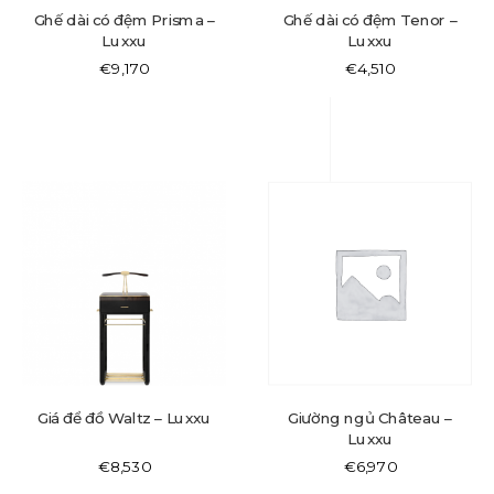
Ghế dài có đệm Prisma –
Ghế dài có đệm Tenor –
Luxxu
Luxxu
€
9,170
€
4,510
Giá để đồ Waltz – Luxxu
Giường ngủ Château –
Luxxu
€
8,530
€
6,970