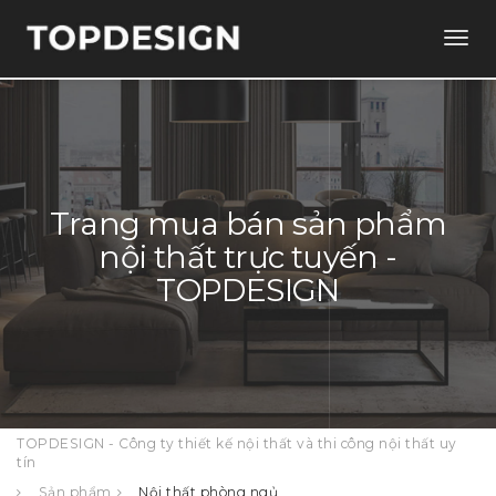
Togg
navig
Trang mua bán sản phẩm
nội thất trực tuyến -
TOPDESIGN
TOPDESIGN - Công ty thiết kế nội thất và thi công nội thất uy
tín
Sản phẩm
Nội thất phòng ngủ