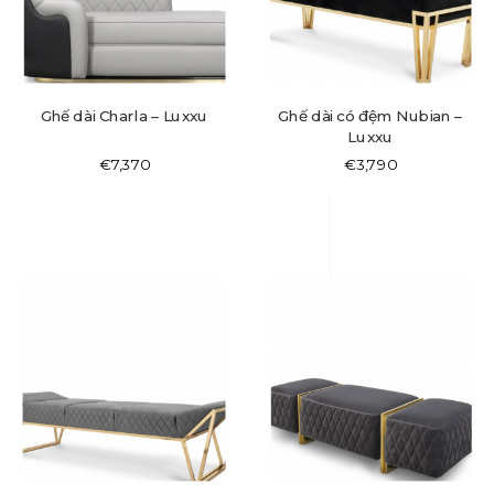
Ghế dài Charla – Luxxu
Ghế dài có đệm Nubian –
Luxxu
€
7,370
€
3,790