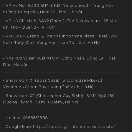
- VP Hà Nội: Số 30, BT4-3 KĐT Vinaconex 3 – Trung Văn,
đường Trung Văn, Nam Từ Liêm, Hà Nội.
- VP Hồ Chí Minh: SAV2 (Tháp 2) The Sun Avenue - 28 Mai
Chí Thọ - Quận 2 - TP.HCM
- VPDD: 606, tầng 6, Tòa nhà Indochina Plaza Hà Nội, 237
Xuân Thủy, Dịch Vọng Hậu, Nam Từ Liêm, Hà Nội.
- Nhà xưởng sản xuất XTOP : Đồng Nhân, Đông La, Hoài
Đức, Hà Nội.
- Showroom 01 (Boss Casa) : Shophouse ML6-33
Vinhomes Green Bay, Lương Thế Vinh, Hà Nội.
- Showroom 02 (Christopher Guy Style) : Số 14 Ngõ 180 ,
Đường Tây Mỗ , Nam Từ Liêm , Hà Nội.
- Hotline: 0966651888
- Google Map:
https://topdesign-interior.business.site/