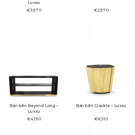
Luxxu
€
3,970
€
2,970
Bàn bên Beyond Long –
Bàn bên Crackle – Luxxu
Luxxu
€
4,190
€
8,510