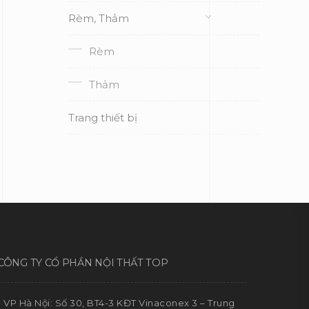
Rèm, Thảm
Rèm
Thảm
Trang thiết bị
CÔNG TY CỔ PHẦN NỘI THẤT TOP
- VP Hà Nội: Số 30, BT4-3 KĐT Vinaconex 3 – Trung