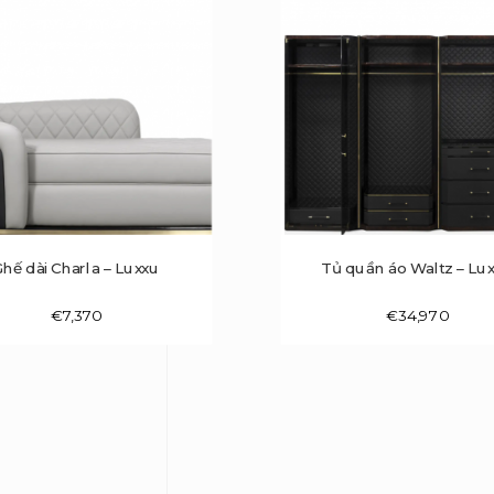
Ghế dài Charla – Luxxu
Tủ quần áo Waltz – Lu
€
7,370
€
34,970