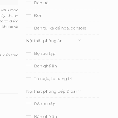
Bàn trà
 với 3 móc
Đôn
iày, thanh
ợc tô điểm
 khoác và
Bàn tủ, kệ để hoa, console
Nội thất phòng ăn
Bộ sưu tập
 kiến trúc
Bàn ghế ăn
Tủ rượu, tủ trang trí
Nội thất phòng bếp & bar
Bộ sưu tập
Bàn ghế ăn