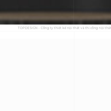
TOPDESIGN - Công ty thiết kế nội thất và thi công nội thất