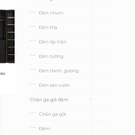
Đèn chum
Đèn thả
Đèn ốp trần
Đèn tường
Đèn tranh, gương
xxu
Đèn sân vườn
Chăn ga gối đệm
Chăn ga gối
Đệm