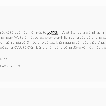
iết kế tủ quần áo mới nhất từ
LUXXU
– Valet Stands là giải pháp tin
g ngày. Waltz là một sự lựa chọn thanh lịch cung cấp cả phong c
ều ngăn chứa với 3 móc cho cà vạt, khăn quàng cổ hoặc thắt lưng, 
rữ bổ sung, được tô điểm bằng phần cứng bằng đồng và một móc tr
6 lbs
 48 cm | 18,9 ”