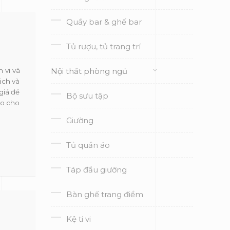
Quầy bar & ghế bar
Tủ rượu, tủ trang trí
h vi và
Nội thất phòng ngủ
ách và
giá để
Bộ sưu tập
eo cho
Giường
Tủ quần áo
Táp đầu giường
Bàn ghế trang điểm
Kệ ti vi