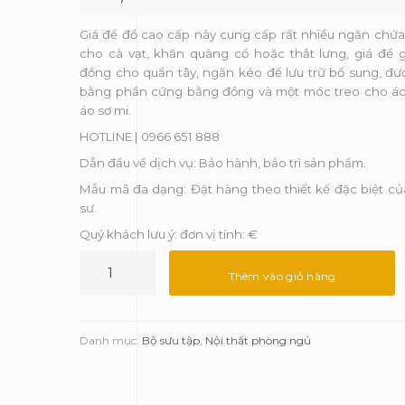
Giá để đồ cao cấp này cung cấp rất nhiều ngăn chứa
cho cà vạt, khăn quàng cổ hoặc thắt lưng, giá để g
đồng cho quần tây, ngăn kéo để lưu trữ bổ sung, đư
bằng phần cứng bằng đồng và một móc treo cho áo
áo sơ mi.
HOTLINE | 0966 651 888
Dẫn đầu về dịch vụ: Bảo hành, bảo trì sản phẩm.
Mẫu mã đa dạng: Đặt hàng theo thiết kế đặc biệt của
sư.
Quý khách lưu ý: đơn vị tính: €
Giá
để
Thêm vào giỏ hàng
đồ
Waltz
-
Danh mục:
Bộ sưu tập
,
Nội thất phòng ngủ
Luxxu
số
lượng