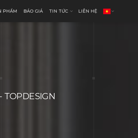
N PHẨM
BÁO GIÁ
TIN TỨC
LIÊN HỆ
n - TOPDESIGN