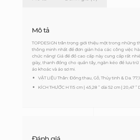
Mô tả
TOPDESIGN trân trọng giới thiệu một trong những th
thông minh nhất để đơn giản hóa các công việc hàn
chức năng! Giá để đồ cao cấp này cung cấp rất nhi
giày, thanh đồng cho quần tây, ngăn kéo để lưu t
áo khoác và áo sơ mi.
VẬT LIỆU Thân: Đồng thau, Gỗ, Thủy tinh & Da. 77,1
KÍCH THƯỚC H 115 cm | 45,28 ” dài 52 cm | 20,47 ” D
Đánh giá