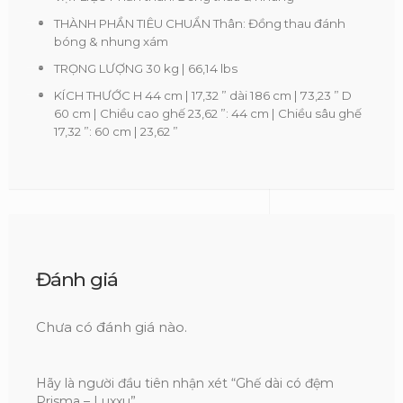
THÀNH PHẦN TIÊU CHUẨN Thân: Đồng thau đánh
bóng & nhung xám
TRỌNG LƯỢNG 30 kg | 66,14 lbs
KÍCH THƯỚC H 44 cm | 17,32 ” dài 186 cm | 73,23 ” D
60 cm | Chiều cao ghế 23,62 ”: 44 cm | Chiều sâu ghế
17,32 ”: 60 cm | 23,62 ”
Đánh giá
Chưa có đánh giá nào.
Hãy là người đầu tiên nhận xét “Ghế dài có đệm
Prisma – Luxxu”