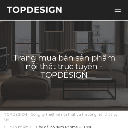
Togg
navig
Trang mua bán sản phẩm
nội thất trực tuyến -
TOPDESIGN
TOPDESIGN - Công ty thiết kế nội thất và thi công nội thất uy
tín
Sản phẩm
Ghế dài có đệm Prisma – Luxxu