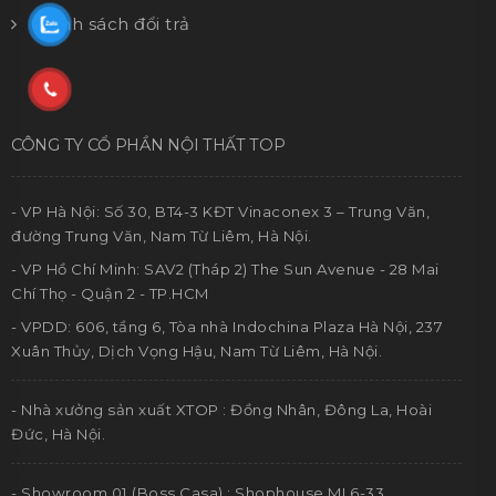
Chính sách đổi trả
CÔNG TY CỔ PHẦN NỘI THẤT TOP
- VP Hà Nội: Số 30, BT4-3 KĐT Vinaconex 3 – Trung Văn,
đường Trung Văn, Nam Từ Liêm, Hà Nội.
- VP Hồ Chí Minh: SAV2 (Tháp 2) The Sun Avenue - 28 Mai
Chí Thọ - Quận 2 - TP.HCM
- VPDD: 606, tầng 6, Tòa nhà Indochina Plaza Hà Nội, 237
Xuân Thủy, Dịch Vọng Hậu, Nam Từ Liêm, Hà Nội.
- Nhà xưởng sản xuất XTOP : Đồng Nhân, Đông La, Hoài
Đức, Hà Nội.
- Showroom 01 (Boss Casa) : Shophouse ML6-33