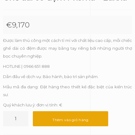
€
9,170
Được làm thủ công một cách tỉ mỉ với chất liệu cao cấp, mỗi chiếc
ghế dài có đệm được may bằng tay riêng bởi những người thợ
bọc chuyên nghiệp.
HOTLINE | 0966 651 888
Dẫn đầu về dịch vụ: Bảo hành, bảo trì sản phẩm.
Mẫu mã đa dạng: Đặt hàng theo thiết kế đặc biệt của kiến trúc
sư.
Quý khách lưu ý: đơn vị tính: €
Ghế
dài
Thêm vào giỏ hàng
có
đệm