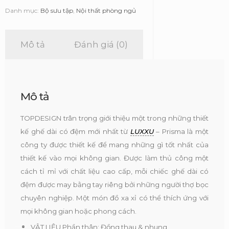
Prisma
Danh mục:
Bộ sưu tập
,
Nội thất phòng ngủ
-
Luxxu
số
Mô tả
Đánh giá (0)
lượng
Mô tả
TOPDESIGN trân trọng giới thiệu một trong những thiết
kế ghế dài có đệm mới nhất từ
LUXXU
– Prisma là một
công ty được thiết kế để mang những gì tốt nhất của
thiết kế vào mọi không gian. Được làm thủ công một
cách tỉ mỉ với chất liệu cao cấp, mỗi chiếc ghế dài có
đệm được may bằng tay riêng bởi những người thợ bọc
chuyên nghiệp. Một món đồ xa xỉ có thể thích ứng với
mọi không gian hoặc phong cách.
VẬT LIỆU Phần thân: Đồng thau & nhung