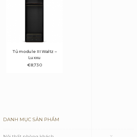
Tủ module III Waltz –
Luxxu
€
8,730
DANH MỤC SẢN PHẨM
Nội thất phòng khách