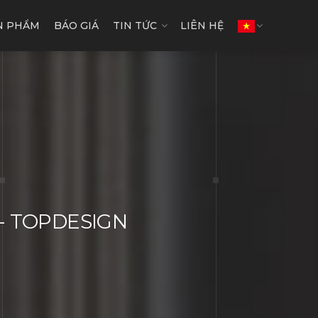
N PHẨM
BÁO GIÁ
TIN TỨC
LIÊN HỆ
n - TOPDESIGN