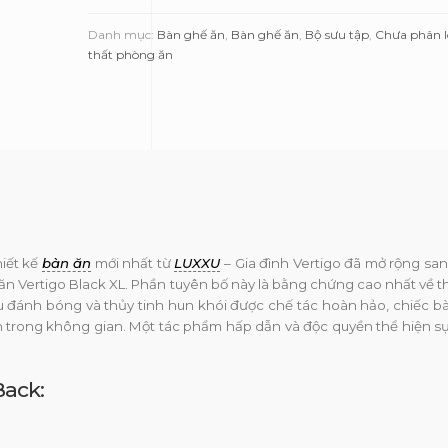
Black
XL-
Danh mục:
Bàn ghế ăn
,
Bàn ghế ăn
,
Bộ sưu tập
,
Chưa phân l
Luxxu
thất phòng ăn
số
lượng
hiết kế
bàn ăn
mới nhất từ
LUXXU
– Gia đình Vertigo đã mở rộng sa
ăn Vertigo Black XL. Phần tuyên bố này là bằng chứng cao nhất về th
 đánh bóng và thủy tinh hun khói được chế tác hoàn hảo, chiếc b
ần trong không gian. Một tác phẩm hấp dẫn và độc quyền thể hiện s
Back: