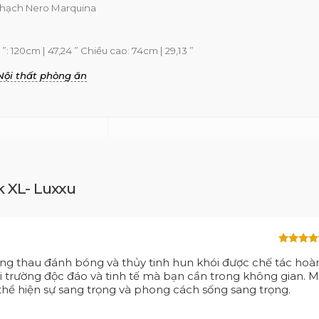
thạch Nero Marquina
 120cm | 47,24 ” Chiều cao: 74cm | 29,13 ”
Nội thất phòng ăn
k XL- Luxxu
Được xế
g thau đánh bóng và thủy tinh hun khói được chế tác hoà
hạng
5
5
sao
i trường độc đáo và tinh tế mà bạn cần trong không gian. M
hể hiện sự sang trọng và phong cách sống sang trọng.