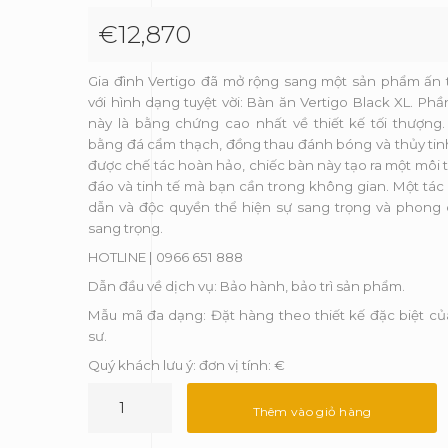
dựa trên
đánh giá
€
12,870
Gia đình Vertigo đã mở rộng sang một sản phẩm ấn
với hình dạng tuyệt vời: Bàn ăn Vertigo Black XL. Ph
này là bằng chứng cao nhất về thiết kế tối thượng
bằng đá cẩm thạch, đồng thau đánh bóng và thủy tin
được chế tác hoàn hảo, chiếc bàn này tạo ra một môi 
đáo và tinh tế mà bạn cần trong không gian. Một tá
dẫn và độc quyền thể hiện sự sang trọng và phong
sang trọng.
HOTLINE | 0966 651 888
Dẫn đầu về dịch vụ: Bảo hành, bảo trì sản phẩm.
Mẫu mã đa dạng: Đặt hàng theo thiết kế đặc biệt của
sư.
Quý khách lưu ý: đơn vị tính: €
Bàn
ăn
Thêm vào giỏ hàng
Vertigo