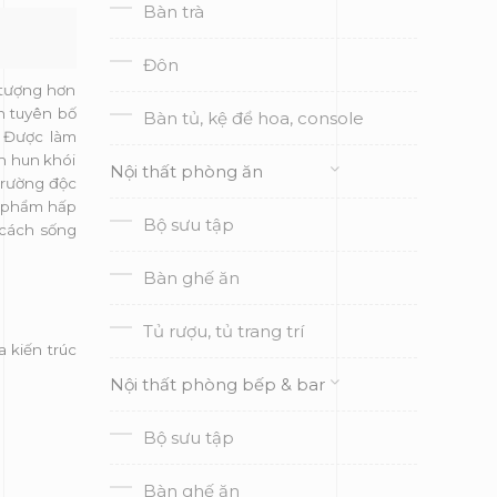
Bàn trà
Đôn
 tượng hơn
ần tuyên bố
Bàn tủ, kệ để hoa, console
. Được làm
h hun khói
Nội thất phòng ăn
trường độc
c phẩm hấp
Bộ sưu tập
 cách sống
Bàn ghế ăn
Tủ rượu, tủ trang trí
 kiến trúc
Nội thất phòng bếp & bar
Bộ sưu tập
Bàn ghế ăn