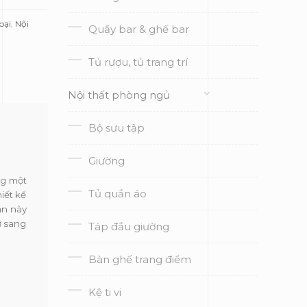
oại
,
Nội
Quầy bar & ghế bar
Tủ rượu, tủ trang trí
Nội thất phòng ngủ
Bộ sưu tập
Giường
ng một
Tủ quần áo
iết kế
àn này
ự sang
Táp đầu giường
Bàn ghế trang điểm
Kệ ti vi