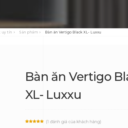
 uy tín
Sản phẩm
Bàn ăn Vertigo Black XL- Luxxu
Bàn ăn Vertigo Bl
XL- Luxxu
(
1
đánh giá của khách hàng)
5.00
1
trên 5