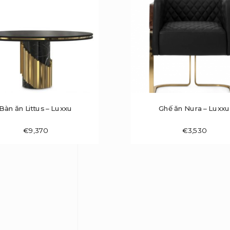
Bàn ăn Littus – Luxxu
Ghế ăn Nura – Luxxu
€
9,370
€
3,530