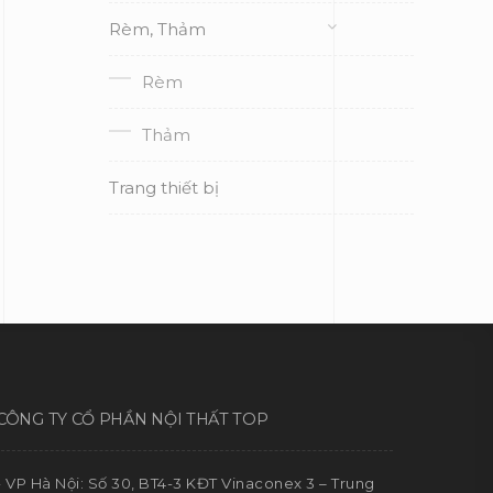
Rèm, Thảm
Rèm
Thảm
Trang thiết bị
CÔNG TY CỔ PHẦN NỘI THẤT TOP
- VP Hà Nội: Số 30, BT4-3 KĐT Vinaconex 3 – Trung