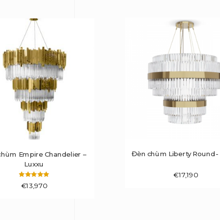
Đèn chùm Liberty Round-
chùm Empire Chandelier –
Luxxu
€
17,190
Được xếp
€
13,970
hạng
5.00
5 sao