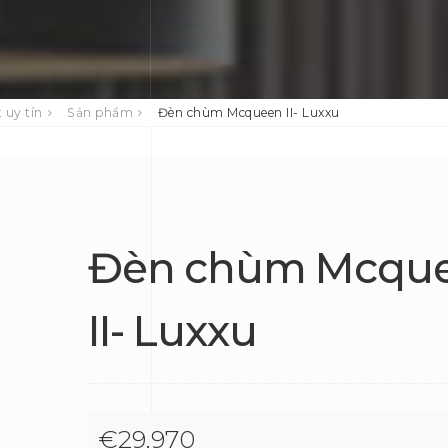
 uy tín
Sản phẩm
Đèn chùm Mcqueen II- Luxxu
Đèn chùm Mcqu
II- Luxxu
€
29,970