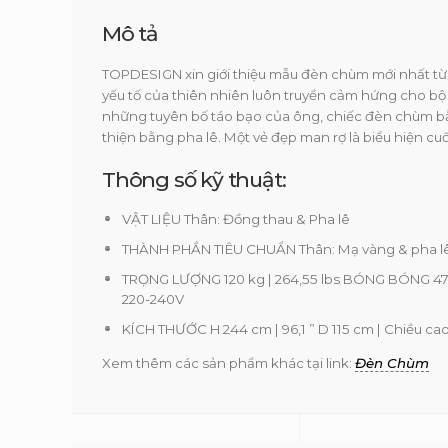
Mô tả
TOPDESIGN xin giới thiệu mẫu đèn chùm mới nhất t
yếu tố của thiên nhiên luôn truyền cảm hứng cho bộ sư
những tuyên bố táo bạo của ông, chiếc đèn chùm b
thiện bằng pha lê. Một vẻ đẹp man rợ là biểu hiện cu
Thông số kỹ thuật:
VẬT LIỆU Thân: Đồng thau & Pha lê
THÀNH PHẦN TIÊU CHUẨN Thân: Mạ vàng & pha l
TRỌNG LƯỢNG 120 kg | 264,55 lbs BÓNG BÓNG 47x
220-240V
KÍCH THƯỚC H 244 cm | 96,1 ” D 115 cm | Chiều cao 
Xem thêm các sản phẩm khác tại link:
Đèn Chùm