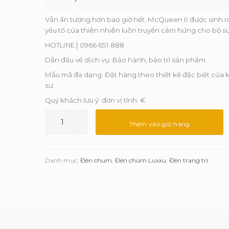
Vẫn ấn tượng hơn bao giờ hết, McQueen II được sinh ra
yếu tố của thiên nhiên luôn truyền cảm hứng cho bộ sư
HOTLINE | 0966 651 888
Dẫn đầu về dịch vụ: Bảo hành, bảo trì sản phẩm.
Mẫu mã đa dạng: Đặt hàng theo thiết kế đặc biệt của k
sư.
Quý khách lưu ý: đơn vị tính: €
Đèn
chùm
Thêm vào giỏ hàng
Mcqueen
II-
Luxxu
Danh mục:
Đèn chum
,
Đèn chùm Luxxu
,
Đèn trang trí
số
lượng