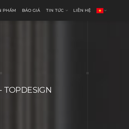
N PHẨM
BÁO GIÁ
TIN TỨC
LIÊN HỆ
n - TOPDESIGN