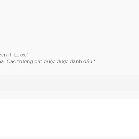
en II- Luxxu”
ai.
Các trường bắt buộc được đánh dấu
*