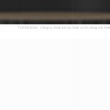
TOPDESIGN - Công ty thiết kế nội thất và thi công nội thất