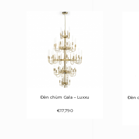
Đèn chùm Gala – Luxxu
Đèn 
€
17,790