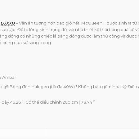
ừ
LUXXU
– Vẫn ấn tượng hơn bao giờ hết, McQueen II được sinh ra từ 
u tập. Để tỏ lòng kính trọng đối với nhà thiết kế thời trang quá cố v
ằng đồng có những chiếc lá bằng đồng được làm thủ công và được
ối cùng của sự sang trọng.
ê Ambar
 g9 Bóng đèn Halogen (tối đa 40W) * Không bao gồm Hoa Kỳ Điện 
dây 45,26 ”: Có thể điều chỉnh 200 cm | 78,74 ”