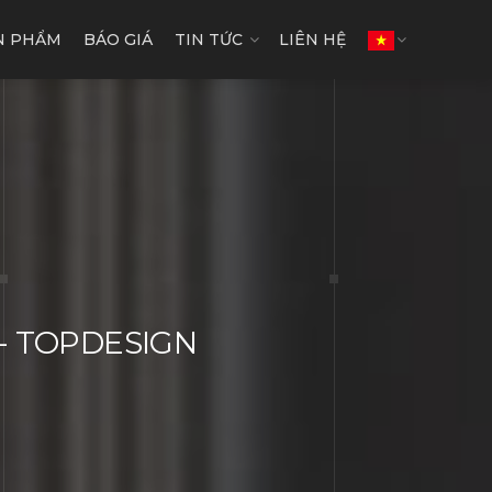
N PHẨM
BÁO GIÁ
TIN TỨC
LIÊN HỆ
n - TOPDESIGN