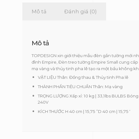
Mô tả
Đánh giá (0)
Mô tả
TOPDESIGN xin giới thiệu mẫu đèn gắn tường mới nh
đình Empire, Đèn treo tường Empire Small cung cấp á
mạ vàng và thủy tinh pha lê tạo ra một bầu không k
VẬT LIỆU Thân: Đồng thau & Thủy tinh Pha lê
THÀNH PHẦN TIÊU CHUẨN Thân: Mạ vàng
TRỌNG LƯỢNG Xấp xỉ: 10 kg | 33,1lbs BULBS Bóng 
240V
KÍCH THƯỚC H 40 cm | 15,75 ”D 40 cm | 15,75 ‘