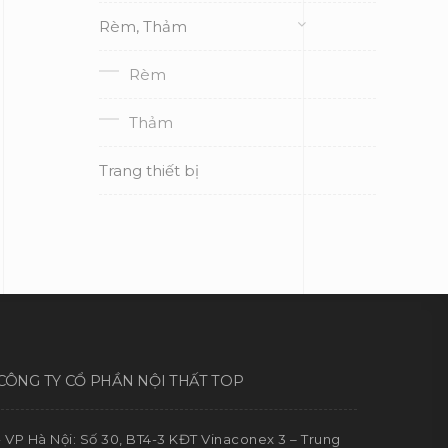
Rèm, Thảm
Rèm
Thảm
Trang thiết bị
CÔNG TY CỔ PHẦN NỘI THẤT TOP
- VP Hà Nội: Số 30, BT4-3 KĐT Vinaconex 3 – Trung