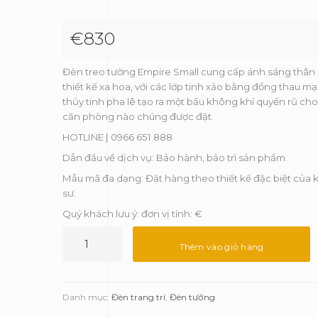
€
830
Đèn treo tường Empire Small cung cấp ánh sáng thân 
thiết kế xa hoa, với các lớp tinh xảo bằng đồng thau m
thủy tinh pha lê tạo ra một bầu không khí quyến rũ cho
căn phòng nào chúng được đặt.
HOTLINE | 0966 651 888
Dẫn đầu về dịch vụ: Bảo hành, bảo trì sản phẩm.
Mẫu mã đa dạng: Đặt hàng theo thiết kế đặc biệt của k
sư.
Quý khách lưu ý: đơn vị tính: €
Đèn
gắn
Thêm vào giỏ hàng
tường
Empire
Small
Danh mục:
Đèn trang trí
,
Đèn tường
-