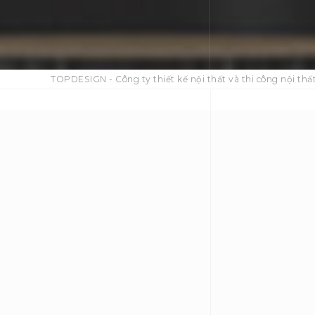
TOPDESIGN - Công ty thiết kế nội thất và thi công nội thất