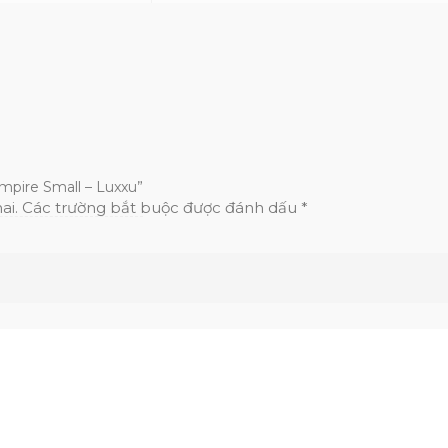
mpire Small – Luxxu”
ai.
Các trường bắt buộc được đánh dấu
*