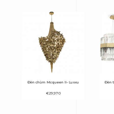
Đèn chùm Mcqueen II- Luxxu
Đèn t
€
29,970