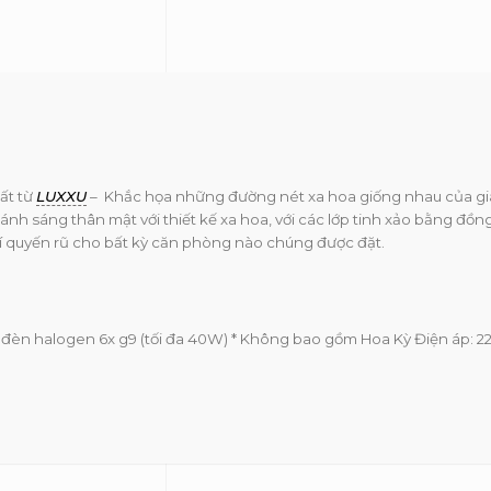
Luxxu
số
lượng
ất từ
LUXXU
– Khắc họa những đường nét xa hoa giống nhau của gi
nh sáng thân mật với thiết kế xa hoa, với các lớp tinh xảo bằng đồn
hí quyến rũ cho bất kỳ căn phòng nào chúng được đặt.
đèn halogen 6x g9 (tối đa 40W) * Không bao gồm Hoa Kỳ Điện áp: 2