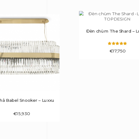
Đèn chùm The Shard – L
Được xếp
€
17,750
hạng
5.00
5 sao
hả Babel Snooker – Luxxu
€
15,930