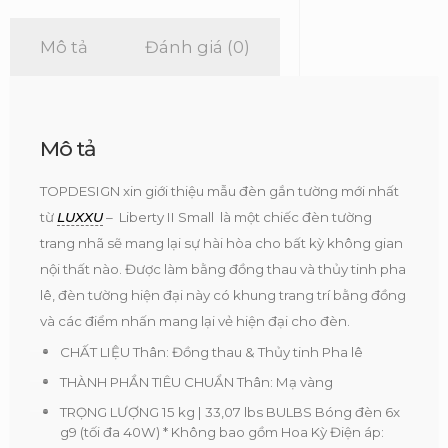
-
Luxxu
Mô tả
Đánh giá (0)
số
lượng
Mô tả
TOPDESIGN xin giới thiệu mẫu đèn gắn tường mới nhất
từ
LUXXU
– Liberty II Small là một chiếc đèn tường
trang nhã sẽ mang lại sự hài hòa cho bất kỳ không gian
nội thất nào. Được làm bằng đồng thau và thủy tinh pha
lê, đèn tường hiện đại này có khung trang trí bằng đồng
và các điểm nhấn mang lại vẻ hiện đại cho đèn.
CHẤT LIỆU Thân: Đồng thau & Thủy tinh Pha lê
THÀNH PHẦN TIÊU CHUẨN Thân: Mạ vàng
TRỌNG LƯỢNG 15 kg | 33,07 lbs BULBS Bóng đèn 6x
g9 (tối đa 40W) * Không bao gồm Hoa Kỳ Điện áp: