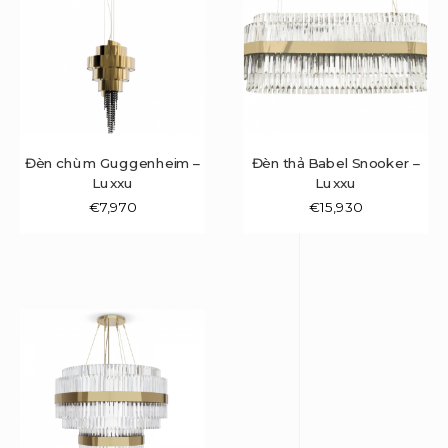
Đèn chùm Guggenheim –
Đèn thả Babel Snooker –
Luxxu
Luxxu
€
7,970
€
15,930