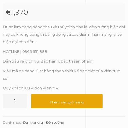
€
1,970
Được làm bằng đồng thau và thủy tinh pha lê, đèn tường hiện đại
này có khung trang trí bằng đồng và các điểm nhấn mang lại vẻ
hiện đại cho đèn.
HOTLINE | 0966 651 888
Dẫn đầu về dịch vụ: Bảo hành, bảo trì sản phẩm.
Mẫu mã đa dạng: Đặt hàng theo thiết kế đặc biệt của kiến trúc
sư.
Quý khách lưu ý: đơn vị tính: €
Đèn
gắn
Thêm vào giỏ hàng
tường
Liberty
II
Danh mục:
Đèn trang trí
,
Đèn tường
Small