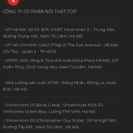
CÔNG TY CỔ PHẦN NỘI THẤT TOP
- VP Hà Nội: Số 30, BT4-3 KĐT Vinaconex 3 – Trung Văn,
đường Trung Văn, Nam Từ Liêm, Hà Nội.
- VP Hồ Chí Minh: SAV2 (Tháp 2) The Sun Avenue - 28 Mai
Chí Thọ - Quận 2 - TP.HCM
- VPDD: 606, tầng 6, Tòa nhà Indochina Plaza Hà Nội, 237
Xuân Thủy, Dịch Vọng Hậu, Nam Từ Liêm, Hà Nội.
- Nhà xưởng sản xuất XTOP : Đồng Nhân, Đông La, Hoài
Đức, Hà Nội.
- Showroom 01 (Boss Casa) : Shophouse ML6-33
Vinhomes Green Bay, Lương Thế Vinh, Hà Nội.
- Showroom 02 (Christopher Guy Style) : Số 14 Ngõ 180 ,
Đường Tây Mỗ , Nam Từ Liêm , Hà Nội.