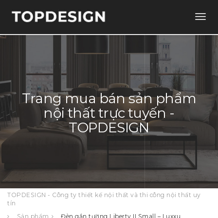
Togg
navig
Trang mua bán sản phẩm
nội thất trực tuyến -
TOPDESIGN
TOPDESIGN - Công ty thiết kế nội thất và thi công nội thất uy
tín
Sản phẩm
Đèn gắn tường Liberty II Small – Luxxu