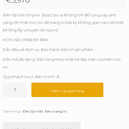
Đèn ốp trần Empire được tạo ra không chỉ để cung cấp ánh
sáng tốt nhất mà còn để trang trí bất kỳ không gian nào với thiết
kế lộng lẫy và tuyệt vời của nó.
HOTLINE | 0966 651 888
Dẫn đầu về dịch vụ: Bảo hành, bảo trì sản phẩm.
Mẫu mã đa dạng: Đặt hàng theo thiết kế đặc biệt của kiến trúc
sư.
Quý khách lưu ý: đơn vị tính: €
Đèn
ốp
Thêm vào giỏ hàng
trần
Empire
-
Danh mục:
Đèn ốp trần
,
Đèn trang trí
Luxxu
số
lượng