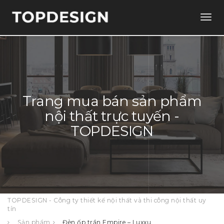
Togg
navig
Trang mua bán sản phẩm
nội thất trực tuyến -
TOPDESIGN
TOPDESIGN - Công ty thiết kế nội thất và thi công nội thất uy
tín
Sản phẩm
Đèn ốp trần Empire – Luxxu