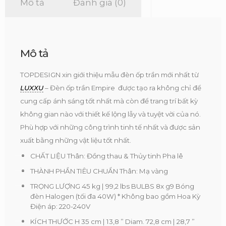
Mô tả
Đánh giá (0)
Mô tả
TOPDESIGN xin giới thiệu mẫu đèn ốp trần mới nhất từ
LUXXU
– Đèn ốp trần Empire được tạo ra không chỉ để
cung cấp ánh sáng tốt nhất mà còn để trang trí bất kỳ
không gian nào với thiết kế lộng lẫy và tuyệt vời của nó.
Phù hợp với những công trình tinh tế nhất và được sản
xuất bằng những vật liệu tốt nhất.
CHẤT LIỆU Thân: Đồng thau & Thủy tinh Pha lê
THÀNH PHẦN TIÊU CHUẨN Thân: Mạ vàng
TRỌNG LƯỢNG 45 kg | 99,2 lbs BULBS 8x g9 Bóng
đèn Halogen (tối đa 40W) * Không bao gồm Hoa Kỳ
Điện áp: 220-240V
KÍCH THƯỚC H 35 cm | 13,8 ” Diam. 72,8 cm | 28,7 ”