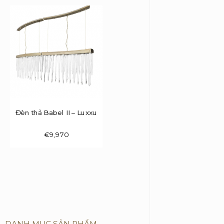
Đèn thả Babel II – Luxxu
€
9,970
DANH MỤC SẢN PHẨM