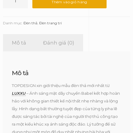
thả
Thêm vào giỏ hàng
Babel
-
Luxxu
Danh mục:
Đèn thả
,
Đèn trang trí
số
lượng
Mô tả
Đánh giá (0)
Mô tả
TOPDESIGN xin giới thiệu mẫu đèn thả mới nhất từ
LUXXU
– Ánh sáng mặt dây chuyền Babel kết hợp hoàn
hảo với không gian thiết kế nội thất nhẹ nhàng và lộng
lẫy. Hình dạng bất thường tuyệt đẹp của từng ly pha lê
được sáng tác bởi tài nghệ của người thợ thủ công tạo
ra một kiểu khúc xạ ánh sáng độc đáo. Lý tưởng để sử
dụng như một món đồ duy nhất nhưng hài hòa với