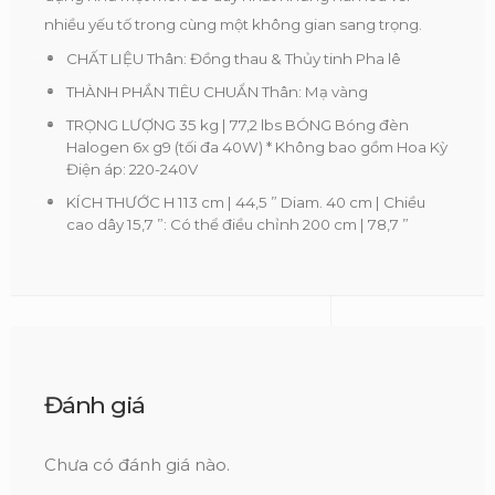
nhiều yếu tố trong cùng một không gian sang trọng.
CHẤT LIỆU Thân: Đồng thau & Thủy tinh Pha lê
THÀNH PHẦN TIÊU CHUẨN Thân: Mạ vàng
TRỌNG LƯỢNG 35 kg | 77,2 lbs BÓNG Bóng đèn
Halogen 6x g9 (tối đa 40W) * Không bao gồm Hoa Kỳ
Điện áp: 220-240V
KÍCH THƯỚC H 113 cm | 44,5 ” Diam. 40 cm | Chiều
cao dây 15,7 ”: Có thể điều chỉnh 200 cm | 78,7 ”
Đánh giá
Chưa có đánh giá nào.