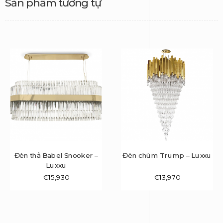
Sản phẩm tương tự
Đèn thả Babel Snooker –
Đèn chùm Trump – Luxxu
Luxxu
€
15,930
€
13,970