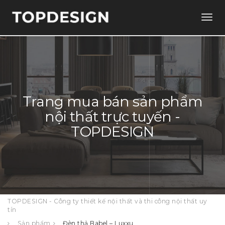
Togg
navig
Trang mua bán sản phẩm
nội thất trực tuyến -
TOPDESIGN
TOPDESIGN - Công ty thiết kế nội thất và thi công nội thất uy
tín
Sản phẩm
Đèn thả Babel – Luxxu