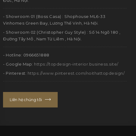
Đức, Hà Nội.
- Showroom 01 (Boss Casa) : Shophouse ML6-33
Vinhomes Green Bay, Lương Thế Vinh, Hà Nội.
- Showroom 02 (Christopher Guy Style) : Số 14 Ngõ 180 ,
Đường Tây Mỗ , Nam Từ Liêm , Hà Nội.
- Hotline: 0966651888
- Google Map:
https://topdesign-interior.business.site/
- Pinterest:
https://www.pinterest.com/noithattopdesign/
LIên hệ chúng tôi