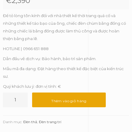
€
2,390
Để tỏ lòng tôn kính đối với nhà thiết kế thời trang quá cố và
những thiết kế táo bạo của ông, chiếc đèn chùm bằng đồng có
những chiếc lá bằng đồng được làm thủ công và được hoàn
thiện bằng pha lê.
HOTLINE | 0966 651 888
Dẫn đầu về dịch vụ: Bảo hành, bảo trì sản phẩm.
Mẫu mã đa dạng: Đặt hàng theo thiết kế đặc biệt của kiến trúc
sư.
Quý khách lưu ý: đơn vị tính: €
Đèn
thả
Thêm vào giỏ hàng
Mcqueen
-
Luxxu
Danh mục:
Đèn thả
,
Đèn trang trí
số
lượng