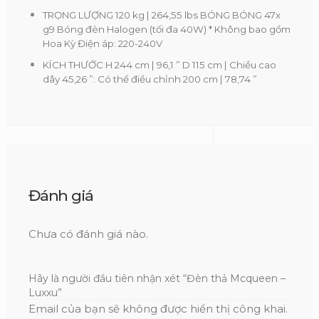
TRỌNG LƯỢNG 120 kg | 264,55 lbs BÓNG BÓNG 47x
g9 Bóng đèn Halogen (tối đa 40W) * Không bao gồm
Hoa Kỳ Điện áp: 220-240V
KÍCH THƯỚC H 244 cm | 96,1 ” D 115 cm | Chiều cao
dây 45,26 ”: Có thể điều chỉnh 200 cm | 78,74 ”
Đánh giá
Chưa có đánh giá nào.
Hãy là người đầu tiên nhận xét “Đèn thả Mcqueen –
Luxxu”
Email của bạn sẽ không được hiển thị công khai.