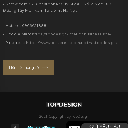
- Showroom 02 (Christopher Guy Style) : Số 14 Ngõ 180 ,
Đường Tây Mỗ , Nam Từ Liêm , Hà Nội.
- Hotline: 0966651888
- Google Map:
https://topdesign-interior.business.site/
- Pinterest:
https://www.pinterest.com/noithattopdesign/
LIên hệ chúng tôi
2021. Copyright by TopDesign
GỬI YÊU CẦU