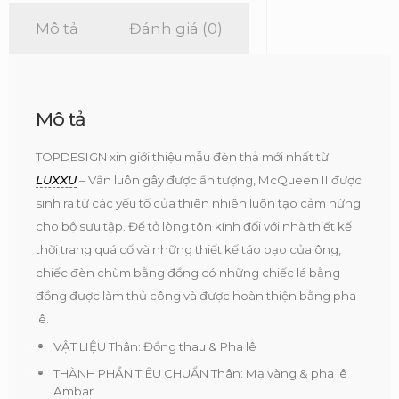
Mô tả
Đánh giá (0)
Mô tả
TOPDESIGN xin giới thiệu mẫu đèn thả mới nhất từ
LUXXU
– Vẫn luôn gây được ấn tượng, McQueen II được
sinh ra từ các yếu tố của thiên nhiên luôn tạo cảm hứng
cho bộ sưu tập. Để tỏ lòng tôn kính đối với nhà thiết kế
thời trang quá cố và những thiết kế táo bạo của ông,
chiếc đèn chùm bằng đồng có những chiếc lá bằng
đồng được làm thủ công và được hoàn thiện bằng pha
lê.
VẬT LIỆU Thân: Đồng thau & Pha lê
THÀNH PHẦN TIÊU CHUẨN Thân: Mạ vàng & pha lê
Ambar