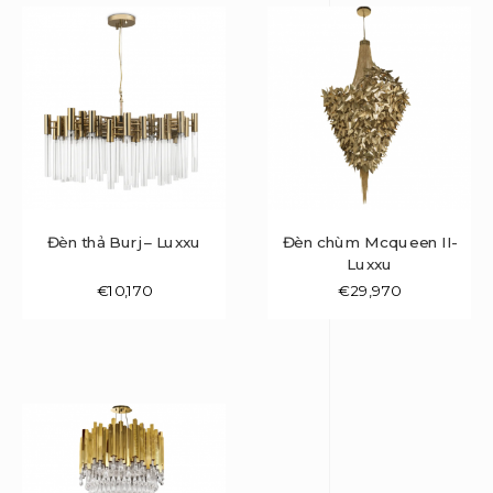
Đèn thả Burj – Luxxu
Đèn chùm Mcqueen II-
Luxxu
€
10,170
€
29,970