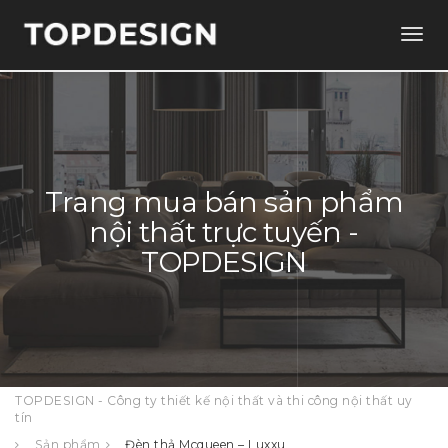
Togg
navig
Trang mua bán sản phẩm
nội thất trực tuyến -
TOPDESIGN
TOPDESIGN - Công ty thiết kế nội thất và thi công nội thất uy
tín
Sản phẩm
Đèn thả Mcqueen – Luxxu