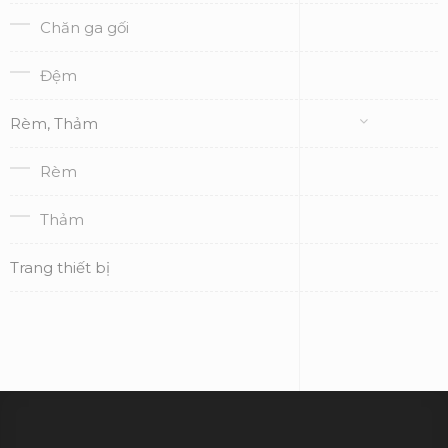
Chăn ga gối
Đệm
Rèm, Thảm
Rèm
Thảm
Trang thiết bị