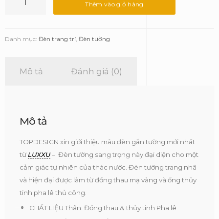
tường
Thêm vào giỏ hàng
Waterfall
-
Luxxu
Danh mục:
Đèn trang trí
,
Đèn tường
số
lượng
Mô tả
Đánh giá (0)
Mô tả
TOPDESIGN xin giới thiệu mẫu đèn gắn tường mới nhất
từ
LUXXU
– Đèn tường sang trọng này đại diện cho một
cảm giác tự nhiên của thác nước. Đèn tường trang nhã
và hiện đại được làm từ đồng thau mạ vàng và ống thủy
tinh pha lê thủ công.
CHẤT LIỆU Thân: Đồng thau & thủy tinh Pha lê