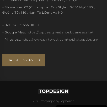
Vinhomes Green Bay, Lương Thế Vinh, Hà Nội.
- Showroom 02 (Christopher Guy Style) : Số 14 Ngõ 180 ,
Đường Tây Mỗ , Nam Từ Liêm , Hà Nội.
- Hotline: 0966651888
- Google Map:
https://topdesign-interior.business.site/
- Pinterest:
https://www.pinterest.com/noithattopdesign/
LIên hệ chúng tôi
2021. Copyright by TopDesign