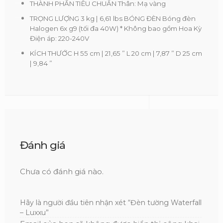
THÀNH PHẦN TIÊU CHUẨN Thân: Mạ vàng
TRỌNG LƯỢNG 3 kg | 6,61 lbs BÓNG ĐÈN Bóng đèn
Halogen 6x g9 (tối đa 40W) * Không bao gồm Hoa Kỳ
Điện áp: 220-240V
KÍCH THƯỚC H 55 cm | 21,65 ” L 20 cm | 7,87 ” D 25 cm
| 9,84 ”
Đánh giá
Chưa có đánh giá nào.
Hãy là người đầu tiên nhận xét “Đèn tường Waterfall
– Luxxu”