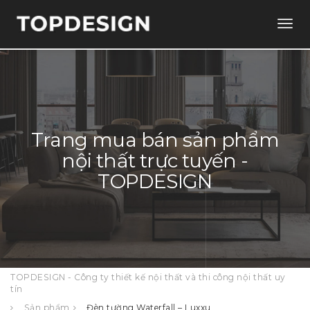
Togg
navig
Trang mua bán sản phẩm
nội thất trực tuyến -
TOPDESIGN
TOPDESIGN - Công ty thiết kế nội thất và thi công nội thất uy
tín
Sản phẩm
Đèn tường Waterfall – Luxxu