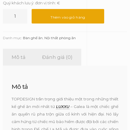
Quý khách lưu ý: đơn vị tính: €
Ghế
ăn
Thêm vào giỏ hàng
Galea
-
Luxxu
Danh mục:
Bàn ghế ăn
,
Nội thất phòng ăn
số
lượng
Mô tả
Đánh giá (0)
Mô tả
TOPDESIGN trân trọng giới thiệu một trong những thiết
kế ghế ăn mới nhất từ
LUXXU
– Galea là một chiếc ghế
ăn quyến rũ pha trộn giữa cổ kính với hiện đại. Nó lấy
cảm hứng từ chiếc mũ bảo hiểm được đội bởi các chiến
binh trong Đế chế La Mã và được đưa vào cuộc sống