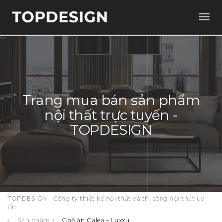
Togg
navig
Trang mua bán sản phẩm
nội thất trực tuyến -
TOPDESIGN
TOPDESIGN - Công ty thiết kế nội thất và thi công nội thất uy
tín
Sản phẩm
Ghế ăn Galea – Luxxu