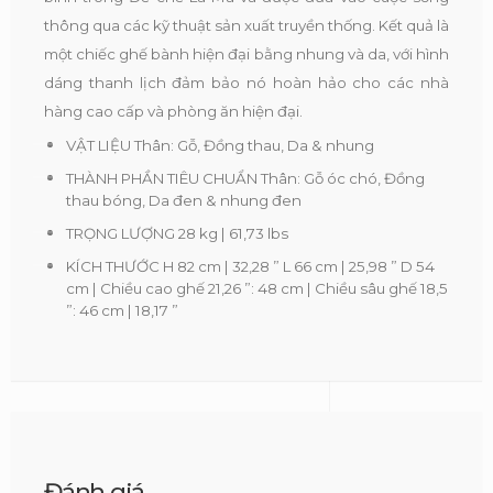
thông qua các kỹ thuật sản xuất truyền thống. Kết quả là
một chiếc ghế bành hiện đại bằng nhung và da, với hình
dáng thanh lịch đảm bảo nó hoàn hảo cho các nhà
hàng cao cấp và phòng ăn hiện đại.
VẬT LIỆU Thân: Gỗ, Đồng thau, Da & nhung
THÀNH PHẦN TIÊU CHUẨN Thân: Gỗ óc chó, Đồng
thau bóng, Da đen & nhung đen
TRỌNG LƯỢNG 28 kg | 61,73 lbs
KÍCH THƯỚC H 82 cm | 32,28 ” L 66 cm | 25,98 ” D 54
cm | Chiều cao ghế 21,26 ”: 48 cm | Chiều sâu ghế 18,5
”: 46 cm | 18,17 ”
Đánh giá