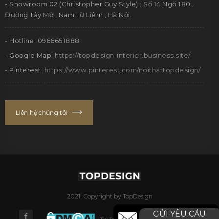
- Showroom 02 (Christopher Guy Style) : Số 14 Ngõ 180 ,
Đường Tây Mỗ , Nam Từ Liêm , Hà Nội.
- Hotline: 0966651888
- Google Map:
https://topdesign-interior.business.site/
- Pinterest:
https://www.pinterest.com/noithattopdesign/
LIên hệ chúng tôi
2021. Copyright by TopDesign
GỬI YÊU CẦU