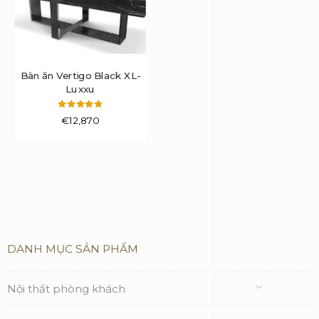
Bàn ăn Vertigo Black XL-
Luxxu
Được xếp
€
12,870
hạng
5.00
5 sao
DANH MỤC SẢN PHẨM
Nội thất phòng khách