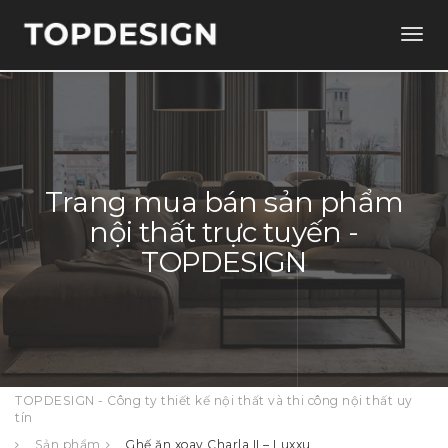
Togg
navig
Trang mua bán sản phẩm
nội thất trực tuyến -
TOPDESIGN
TOPDESIGN - Công ty thiết kế nội thất và thi công nội thất uy
tín
Sản phẩm
Ghế ăn xoay Charla II – Luxxu