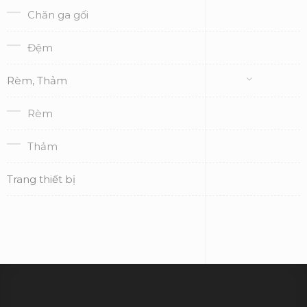
Chăn ga gối
Đệm
Rèm, Thảm
Rèm
Thảm
Trang thiết bị