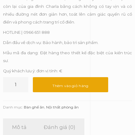
còn lại của gia đình Charla bằng cách không có tay vịn và có
nhiều đường nét đơn giản hơn, toát lên cảm giác quyến rũ cổ
điển và phong cách trang trí cổ điển.
HOTLINE | 0966 651 888
Dẫn đầu về dịch vụ: Bảo hành, bảo trì sản phẩm.
Mẫu mã đa dạng: Đặt hàng theo thiết kế đặc biệt của kiến trúc
sư.
Quý khách lưu ý: đơn vị tính: €
Ghế
ăn
Thêm vào giỏ hàng
xoay
Charla
II
Danh mục:
Bàn ghế ăn
,
Nội thất phòng ăn
-
Luxxu
số
Mô tả
Đánh giá (0)
lượng