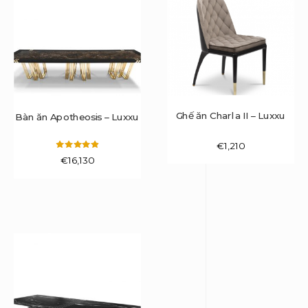
Ghế ăn Charla II – Luxxu
Bàn ăn Apotheosis – Luxxu
€
1,210
Được xếp
€
16,130
hạng
5.00
5 sao