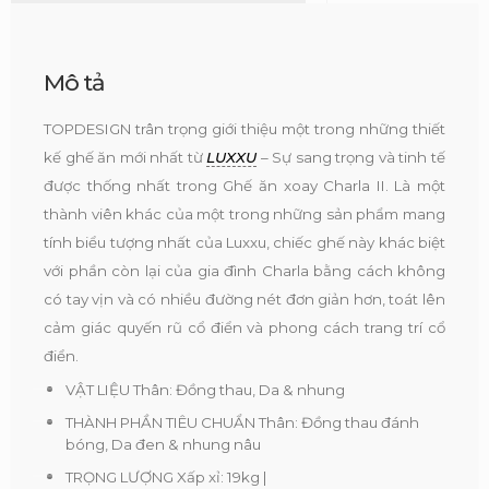
Mô tả
TOPDESIGN trân trọng giới thiệu một trong những thiết
kế ghế ăn mới nhất từ
LUXXU
– Sự sang trọng và tinh tế
được thống nhất trong Ghế ăn xoay Charla II. Là một
thành viên khác của một trong những sản phẩm mang
tính biểu tượng nhất của Luxxu, chiếc ghế này khác biệt
với phần còn lại của gia đình Charla bằng cách không
có tay vịn và có nhiều đường nét đơn giản hơn, toát lên
cảm giác quyến rũ cổ điển và phong cách trang trí cổ
điển.
VẬT LIỆU Thân: Đồng thau, Da & nhung
THÀNH PHẦN TIÊU CHUẨN Thân: Đồng thau đánh
bóng, Da đen & nhung nâu
TRỌNG LƯỢNG Xấp xỉ: 19kg |