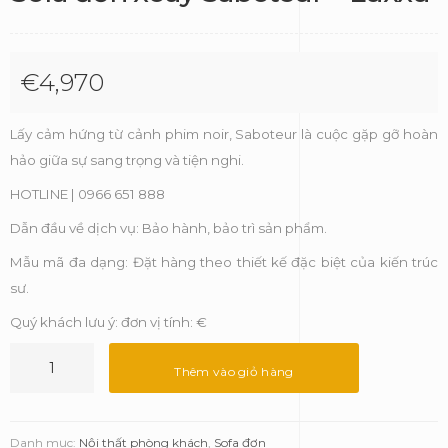
€
4,970
Lấy cảm hứng từ cảnh phim noir, Saboteur là cuộc gặp gỡ hoàn
hảo giữa sự sang trọng và tiện nghi.
HOTLINE | 0966 651 888
Dẫn đầu về dịch vụ: Bảo hành, bảo trì sản phẩm.
Mẫu mã đa dạng: Đặt hàng theo thiết kế đặc biệt của kiến trúc
sư.
Quý khách lưu ý: đơn vị tính: €
Sofa
đơn
Thêm vào giỏ hàng
xoay
Saboteur
-
Danh mục:
Nội thất phòng khách
,
Sofa đơn