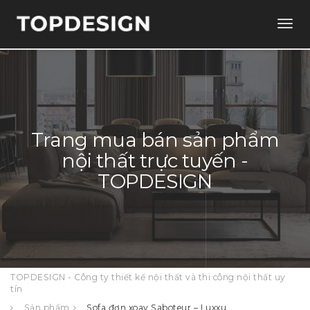
Togg
navig
Trang mua bán sản phẩm
nội thất trực tuyến -
TOPDESIGN
TOPDESIGN - Công ty thiết kế nội thất và thi công nội thất uy
tín
Sản phẩm
Sofa đơn xoay Saboteur – Luxxu