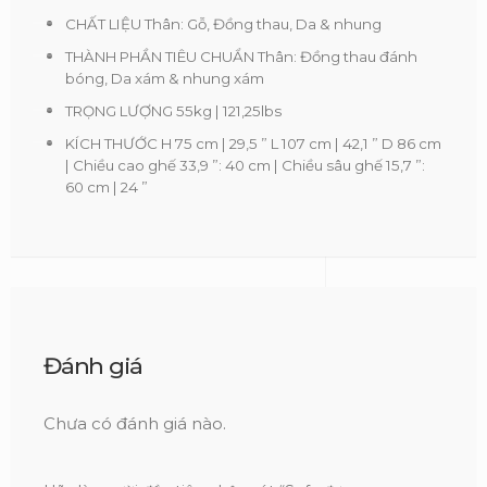
CHẤT LIỆU Thân: Gỗ, Đồng thau, Da & nhung
THÀNH PHẦN TIÊU CHUẨN Thân: Đồng thau đánh
bóng, Da xám & nhung xám
TRỌNG LƯỢNG 55kg | 121,25lbs
KÍCH THƯỚC H 75 cm | 29,5 ” L 107 cm | 42,1 ” D 86 cm
| Chiều cao ghế 33,9 ”: 40 cm | Chiều sâu ghế 15,7 ”:
60 cm | 24 ”
Đánh giá
Chưa có đánh giá nào.