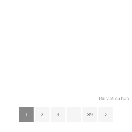
Tổng hợp các mẫu nội thất bếp nhà phố sang trọng,
hiện đại
mẫu nội thất bếp nhà phố
Read More
Bài viết cũ hơn
1
2
3
…
89