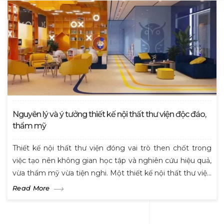
Nguyên lý và ý tưởng thiết kế nội thất thư viện độc đáo,
thẩm mỹ
Thiết kế nội thất thư viện đóng vai trò then chốt trong
việc tạo nên không gian học tập và nghiên cứu hiệu quả,
vừa thẩm mỹ vừa tiện nghi. Một thiết kế nội thất thư viện
hợp lý không chỉ nâng cao trải nghiệm người dùng mà
Read More
còn thúc đẩy sự sáng tạo và giao lưu tri thức. Bài viết này
sẽ trình bày chi tiết các nguyên lý và ý tưởng độc đáo
trong thiết kế nội thất thư viện nhằm giúp bạn xây dựng