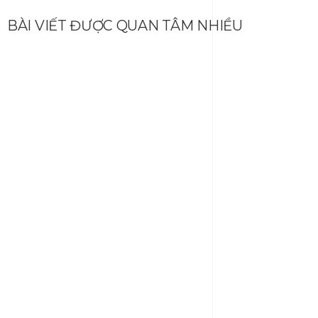
BÀI VIẾT ĐƯỢC QUAN TÂM NHIỀU
Xu hướng thiết kế nội thất 2021 bạn sẽ thấy khắp mọi
nơi và những xu hướng sẽ biến mất