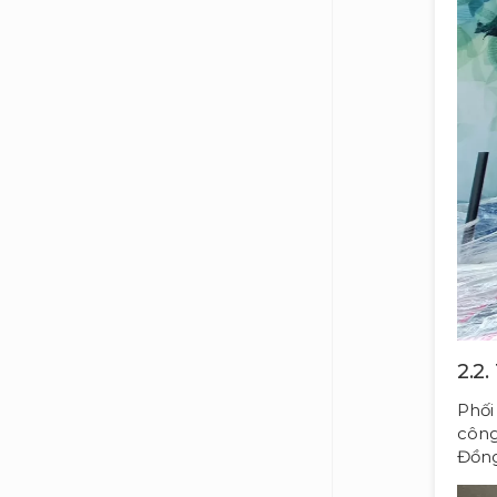
2.2.
Phối
công
Đồng