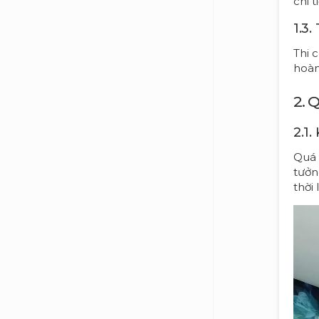
chi 
1.3
Thi 
hoàn
2. 
2.1.
Quá 
tưởn
thời 