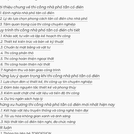
iới thiệu chung về thi công nhà phố tân cổ điển
.1. Định nghĩa nhà phố tân cổ điển
.2. Lý do lựa chọn phong cách tân cổ điển cho nhà phố
.3. Tầm quan trọng của thi công chuyên nghiệp
uy trình thi công nhà phố tân cổ điển chi tiết
.1. Khảo sát, tư vấn và lập kế hoạch thi công
.2. Thiết kế kiến trúc và bản vẽ kỹ thuật
.3. Chuẩn bị mặt bằng và vật tư
.4. Thi công phần thô
.5. Thi công hoàn thiện ngoại thất
.6. Thi công hoàn thiện nội thất
.7. Nghiệm thu và bàn giao công trình
hững lưu ý quan trọng khi thi công nhà phố tân cổ điển
.1. Lựa chọn đơn vị thiết kế, thi công uy tín chuyên nghiệp
.2. Đảm bảo nguyên tắc thiết kế và phong thủy
.3. Kiểm soát chặt chẽ vật liệu và tiến độ thi công
.4. Dự trù ngân sách hợp lý
Những xu hướng thi công nhà phố tân cổ điển mới nhất hiện nay
.1. Kết hợp vật liệu truyền thống và công nghệ hiện đại
.2. Tối ưu hóa không gian xanh và ánh sáng
.3. Nội thất tân cổ điển tiện nghi, đa chức năng
ết luận
.1. Thông tin liên hệ TOPDESIGN