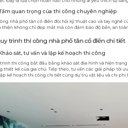
tiết. Đây là lựa chọn hoàn hảo cho những ai yêu thích sự san
. Tầm quan trọng của thi công chuyên nghiệp
công nhà phố tân cổ điển đòi hỏi kỹ thuật cao và tay nghề 
 thiện không chỉ đẹp mắt mà còn đảm bảo độ bền, an toàn 
Quy trình thi công nhà phố tân cổ điển chi tiết
 Khảo sát, tư vấn và lập kế hoạch thi công
trình thi công bắt đầu bằng khảo sát địa hình và hiện trạn
g thiết kế của gia chủ. Tiếp theo, tư vấn các giải pháp tố
lập kế hoạch thi công chi tiết cùng dự trù vật liệu và chi phí 