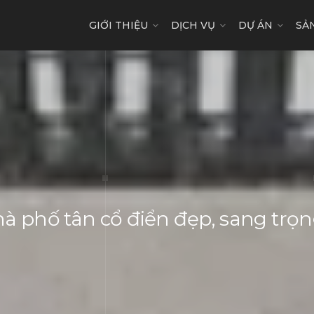
GIỚI THIỆU
DỊCH VỤ
DỰ ÁN
SẢ
à phố tân cổ điển đẹp, sang trọ