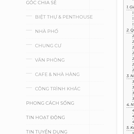
GÓC CHIA SẺ
1. G
1
BIỆT THỰ & PENTHOUSE
1
1
2. Q
NHÀ PHỐ
2
2
CHUNG CƯ
2
2
2
VĂN PHÒNG
2
2
CAFE & NHÀ HÀNG
3. N
3
3
CÔNG TRÌNH KHÁC
3
3
PHONG CÁCH SỐNG
4. 
4
4
TIN HOẠT ĐỘNG
4
5. K
TIN TUYỂN DỤNG
5