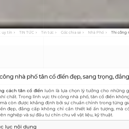
 uy tín
TIN TỨC
Tin tức
Góc chia sẻ
Nhà Phố
Thi công 
 công nhà phố tân cổ điển đẹp, sang trọng, đẳn
g cách tân cổ điển
luôn là lựa chọn lý tưởng cho những gi
khí chất. Trong lĩnh vực thi công nhà phố, tân cổ điển không
 mà còn được khẳng định bởi sự chuẩn chỉnh trong từng gi
iển đẹp, đẳng cấp không chỉ cần thiết kế ấn tượng, mà còn
ên nghiệp và sự đầu tư chỉn chu về vật liệu, kỹ thuật.
c lục nội dung