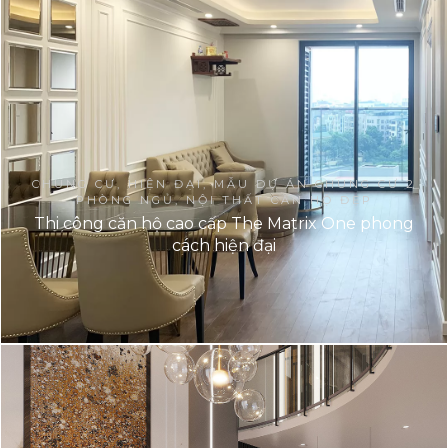
CHUNG CƯ, HIỆN ĐẠI, MẪU DỰ ÁN CHUNG CƯ 2
PHÒNG NGỦ, NỘI THẤT CĂN HỘ ĐẸP
Thi công căn hộ cao cấp The Matrix One phong
cách hiện đại