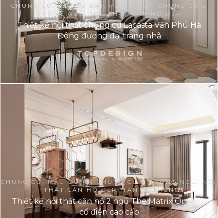
CHUNG CƯ, ĐƯƠNG ĐẠI, MẪU DỰ ÁN CHUNG CƯ 2
PHÒNG NGỦ, NỘI THẤT CĂN HỘ ĐẸP
Thiết kế nội thất chung cư Lacasta Văn Phú Hà
Đông đương đại trang nhã
CHUNG CƯ, MẪU DỰ ÁN CHUNG CƯ 2 PHÒNG NGỦ, NỘI
THẤT CĂN HỘ ĐẸP, TÂN CỔ ĐIỂN
Thiết kế nội thất căn hộ 2 ngủ The Matrix One tân
cổ điển cao cấp