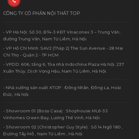
CÔNG TY CỔ PHẦN NỘI THẤT TOP
- VP Hà Nội: Số 30, BT4-3 KĐT Vinaconex 3 – Trung Văn,
đường Trung Văn, Nam Từ Liêm, Hà Nội.
- VP Hồ Chí Minh: SAV2 (Tháp 2) The Sun Avenue - 28 Mai
Chí Thọ - Quận 2 - TP.HCM
- VPDD: 606, tầng 6, Tòa nhà Indochina Plaza Hà Nội, 237
Xuân Thủy, Dịch Vọng Hậu, Nam Từ Liêm, Hà Nội.
- Nhà xưởng sản xuất XTOP : Đồng Nhân, Đông La, Hoài
Đức, Hà Nội.
- Showroom 01 (Boss Casa) : Shophouse ML6-33
Vinhomes Green Bay, Lương Thế Vinh, Hà Nội.
- Showroom 02 (Christopher Guy Style) : Số 14 Ngõ 180 ,
Đường Tây Mỗ , Nam Từ Liêm , Hà Nội.