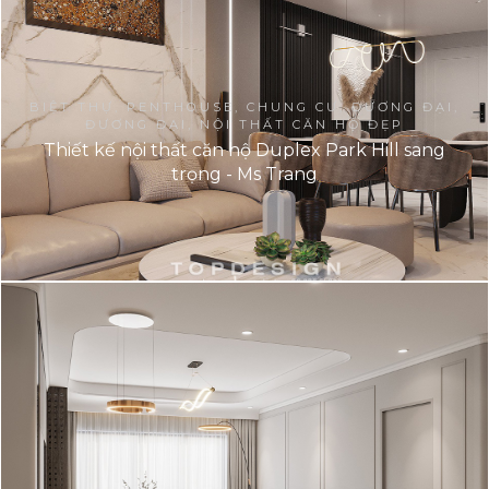
BIỆT THỰ, PENTHOUSE, CHUNG CƯ, ĐƯƠNG ĐẠI,
ĐƯƠNG ĐẠI, NỘI THẤT CĂN HỘ ĐẸP
Thiết kế nội thất căn hộ Duplex Park Hill sang
trọng - Ms Trang