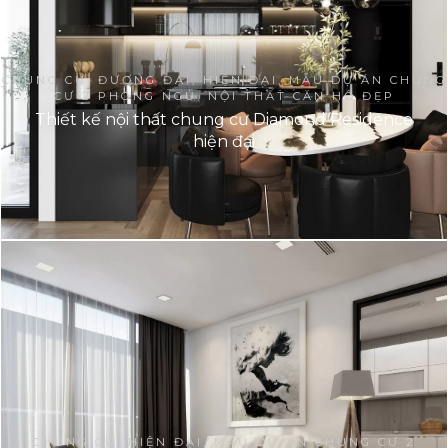
CHUNG CƯ, ĐƯƠNG ĐẠI, HIỆN ĐẠI, MẪU DỰ ÁN CHUNG
CƯ 2 PHÒNG NGỦ, NỘI THẤT CĂN HỘ ĐẸP
Thiết kế nội thất chung cư Diamond Residence
hiện đại
CHUNG CƯ, HIỆN ĐẠI, MẪU DỰ ÁN CHUNG CƯ 2