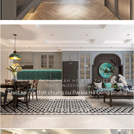
CHUNG CƯ, NỘI THẤT CĂN HỘ ĐẸP, THIẾT KẾ NỘI
THẤT INDOCHINE
Thiết kế nội thất chung cư Parkia Hà Đông phong
cách Indochine