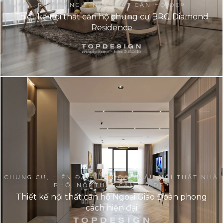
PHÒNG NGỦ, NỘI THẤT CĂN HỘ ĐẸP
Thiết kế nội thất căn hộ chung cư BRG Diamond
Residence
CHUNG CƯ, HIỆN ĐẠI, HIỆN ĐẠI, MẪU NỘI THẤT NHÀ
PHỐ, NỘI THẤT CĂN HỘ ĐẸP
Thiết kế nội thất căn hộ Ngoại Giao Đoàn phong
cách hiện đại