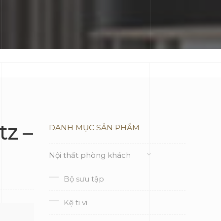
tz –
DANH MỤC SẢN PHẨM
Nội thất phòng khách
Bộ sưu tập
Kệ ti vi