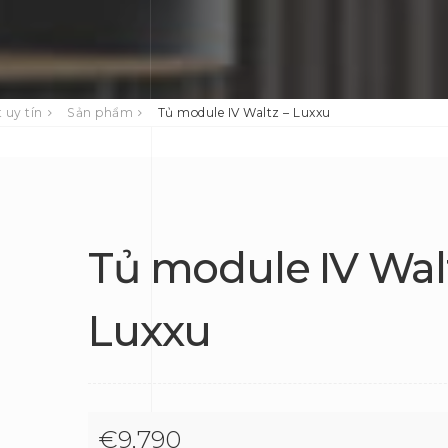
 uy tín
Sản phẩm
Tủ module IV Waltz – Luxxu
Tủ module IV Wal
Luxxu
€
9,790