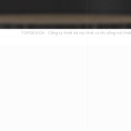
TOPDESIGN - Công ty thiết kế nội thất và thi công nội thất