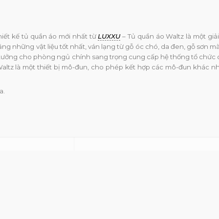
iết kế tủ quần áo mới nhất từ
LUXXU
– Tủ quần áo Waltz là một giả
ng những vật liệu tốt nhất, ván lạng từ gỗ óc chó, da đen, gỗ sơn mà
ý tưởng cho phòng ngủ chính sang trọng cung cấp hệ thống tổ chức 
altz là một thiết bị mô-đun, cho phép kết hợp các mô-đun khác n
a.