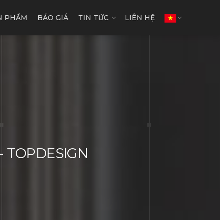
N PHẨM
BÁO GIÁ
TIN TỨC
LIÊN HỆ
n - TOPDESIGN