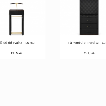
iá để đồ Waltz – Luxxu
Tủ module II Waltz – L
€
8,530
€
11,130