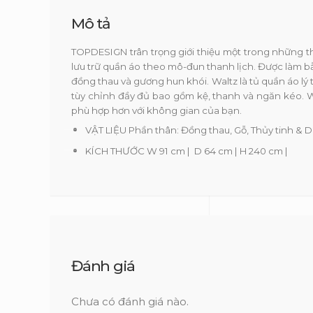
Mô tả
TOPDESIGN trân trọng giới thiệu một trong những th
lưu trữ quần áo theo mô-đun thanh lịch. Được làm bằ
đồng thau và gương hun khói. Waltz là tủ quần áo l
tùy chỉnh đầy đủ bao gồm kệ, thanh và ngăn kéo. W
phù hợp hơn với không gian của bạn.
VẬT LIỆU Phần thân: Đồng thau, Gỗ, Thủy tinh & D
KÍCH THƯỚC W 91 cm | D 64 cm | H 240 cm |
Đánh giá
Chưa có đánh giá nào.