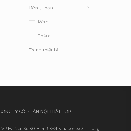
Rèm, Thảm
Rèm
Thảm
Trang thiết bị
CÔNG TY CỔ PHẦN NỘI THẤT TOP
- VP Hà Nội: Số 30, BT4-3 KĐT Vinaconex 3 – Trung