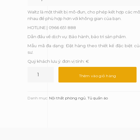
Waltz là một thiết bị mô-đun, cho phép kết hợp các m
nhau để phù hợp hơn với không gian của bạn.
HOTLINE | 0966 651 888
Dẫn đầu về dịch vụ: Bảo hành, bảo trì sản phẩm.
Mẫu mã đa dạng: Đặt hàng theo thiết kế đặc biệt của
sư.
Quý khách lưu ý: đơn vị tính: €
Tủ
module
Thêm vào giỏ hàng
IV
Waltz
-
Danh mục:
Nội thất phòng ngủ
,
Tủ quần áo
Luxxu
số
lượng