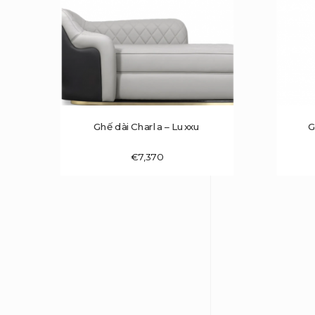
Ghế dài Charla – Luxxu
G
€
7,370