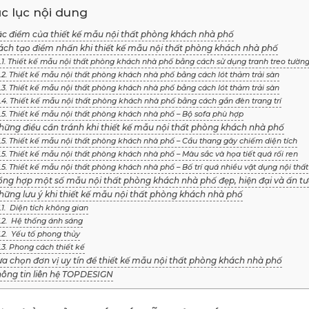
c lục nội dung
Đặc điểm của thiết kế mẫu nội thất phòng khách nhà phố
Cách tạo điểm nhấn khi thiết kế mẫu nội thất phòng khách nhà phố
.1. Thiết kế mẫu nội thất phòng khách nhà phố bằng cách sử dụng tranh treo tườn
.2. Thiết kế mẫu nội thất phòng khách nhà phố bằng cách lót thảm trải sàn
.3. Thiết kế mẫu nội thất phòng khách nhà phố bằng cách lót thảm trải sàn
.4. Thiết kế mẫu nội thất phòng khách nhà phố bằng cách gắn đèn trang trí
.5. Thiết kế mẫu nội thất phòng khách nhà phố – Bộ sofa phù hợp
Những điều cần tránh khi thiết kế mẫu nội thất phòng khách nhà phố
.5. Thiết kế mẫu nội thất phòng khách nhà phố – Cầu thang gây chiếm diện tích
.5. Thiết kế mẫu nội thất phòng khách nhà phố – Màu sắc và họa tiết quá rối ren
.5. Thiết kế mẫu nội thất phòng khách nhà phố – Bố trí quá nhiều vật dụng nội thất
Tổng hợp một số mẫu nội thất phòng khách nhà phố đẹp, hiện đại và ấn t
Những lưu ý khi thiết kế mẫu nội thất phòng khách nhà phố
.1. Diện tích không gian
.2. Hệ thống ánh sáng
.2. Yếu tố phong thủy
.3. Phong cách thiết kế
ựa chọn đơn vị uy tín để thiết kế mẫu nội thất phòng khách nhà phố
Thông tin liên hệ TOPDESIGN