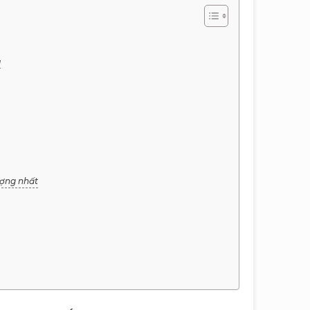
g
ượng nhất