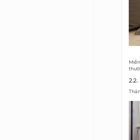
Miễn
thườ
2.2
Thảm