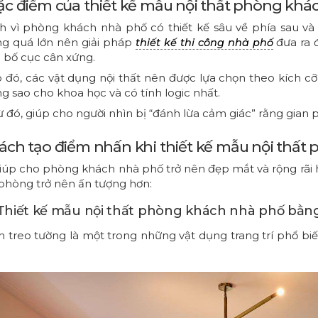
Đặc điểm của thiết kế mẫu nội thất phòng kh
h vì phòng khách nhà phố có thiết kế sâu về phía sau và
g quá lớn nên giải pháp
đưa ra 
thiết kế thi công nhà phố
à bố cục cân xứng.
 đó, các vật dụng nội thất nên được lựa chọn theo kích cỡ,
g sao cho khoa học và có tính logic nhất.
ừ đó, giúp cho người nhìn bị “đánh lừa cảm giác” rằng gian 
Cách tạo điểm nhấn khi thiết kế mẫu nội thấ
iúp cho phòng khách nhà phố trở nên đẹp mắt và rộng rãi h
phòng trở nên ấn tượng hơn:
. Thiết kế mẫu nội thất phòng khách nhà phố bằn
h treo tường là một trong những vật dụng trang trí phổ bi