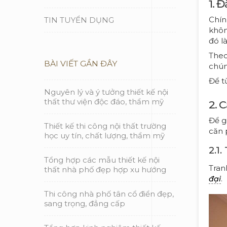
1. 
Chín
TIN TUYỂN DỤNG
khôn
đó l
Theo
BÀI VIẾT GẦN ĐÂY
chún
Để t
Nguyên lý và ý tưởng thiết kế nội
thất thư viện độc đáo, thẩm mỹ
2. 
Để g
Thiết kế thi công nội thất trường
căn 
học uy tín, chất lượng, thẩm mỹ
2.1
Tổng hợp các mẫu thiết kế nội
Tran
thất nhà phố đẹp hợp xu hướng
.
đại
Thi công nhà phố tân cổ điển đẹp,
sang trọng, đẳng cấp