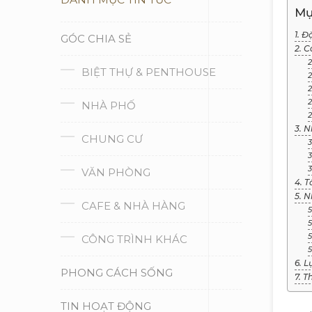
Mụ
1. 
GÓC CHIA SẺ
2. 
2
BIỆT THỰ & PENTHOUSE
2
2
2
NHÀ PHỐ
2
3. 
CHUNG CƯ
3
3
3
VĂN PHÒNG
4. 
5. 
CAFE & NHÀ HÀNG
5
5
5
CÔNG TRÌNH KHÁC
5
6. L
PHONG CÁCH SỐNG
7. 
TIN HOẠT ĐỘNG