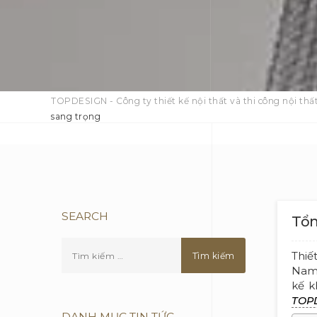
TOPDESIGN - Công ty thiết kế nội thất và thi công nội thất
sang trọng
SEARCH
Tổn
Thiế
Nam.
kế k
TOP
DANH MỤC TIN TỨC