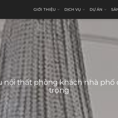
GIỚI THIỆU
DỊCH VỤ
DỰ ÁN
SẢ
nội thất phòng khách nhà phố đ
trọng