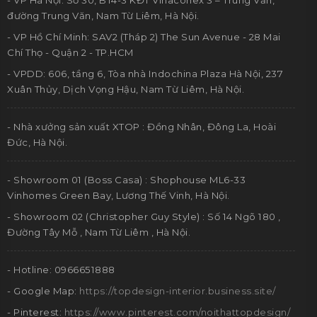
đường Trung Văn, Nam Từ Liêm, Hà Nội.
- VP Hồ Chí Minh: SAV2 (Tháp 2) The Sun Avenue - 28 Mai
Chí Thọ - Quận 2 - TP.HCM
- VPDD: 606, tầng 6, Tòa nhà Indochina Plaza Hà Nội, 237
Xuân Thủy, Dịch Vọng Hậu, Nam Từ Liêm, Hà Nội.
- Nhà xưởng sản xuất XTOP : Đồng Nhân, Đông La, Hoài
Đức, Hà Nội.
- Showroom 01 (Boss Casa) : Shophouse ML6-33
Vinhomes Green Bay, Lương Thế Vinh, Hà Nội.
- Showroom 02 (Christopher Guy Style) : Số 14 Ngõ 180 ,
Đường Tây Mỗ , Nam Từ Liêm , Hà Nội.
- Hotline: 0966651888
- Google Map:
https://topdesign-interior.business.site/
- Pinterest:
https://www.pinterest.com/noithattopdesign/