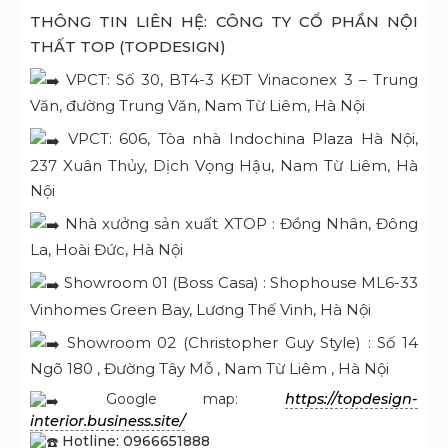
THÔNG TIN LIÊN HỆ: CÔNG TY CỔ PHẦN NỘI
THẤT TOP (TOPDESIGN)
VPCT: Số 30, BT4-3 KĐT Vinaconex 3 – Trung
Văn, đường Trung Văn, Nam Từ Liêm, Hà Nội
VPCT: 606, Tòa nhà Indochina Plaza Hà Nội,
237 Xuân Thủy, Dịch Vọng Hậu, Nam Từ Liêm, Hà
Nội
Nhà xưởng sản xuất
XTOP : Đồng Nhân, Đông
La, Hoài Đức, Hà Nội
Showroom 01 (Boss Casa) : Shophouse ML6-33
Vinhomes Green Bay, Lương Thế Vinh, Hà Nội
Showroom 02 (Christopher Guy Style) : Số 14
Ngõ 180 , Đường Tây Mỗ , Nam Từ Liêm , Hà Nội
Google map:
https://topdesign-
interior.business.site/
Hotline: 0966651888