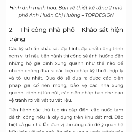
Hình ảnh minh họa: Bản vẽ thiết kế tầng 2 nhà
phố Anh Huấn Chị Hường – TOPDESIGN
2 – Thi công nhà phố – Khảo sát hiện
trạng
Các kỹ sư cần khảo sát địa hình, địa chất công trình
xem vị trí nếu tiến hành thi công sẽ ảnh hưởng đến
những hộ gia đình xung quanh như thế nào để
nhanh chóng đưa ra các biện pháp kỹ thuật hợp lý
và tối ưu nhất. Qua đó sẽ đưa ra được các biện
pháp gia cố nền móng, bảo vệ các nhà xung
quanh tránh bị lún nứt, các biện pháp bao che bảo
vệ tránh rơi vãi vật tư vật liệu.
Tiến hành các thủ tục xin cấp điện, cấp nước tạm
để thi công nếu là xây dựng trên khu đất mới. Đặc
biệt cả gia chủ lẫn đơn vị thi công cần để ý quan hệ
hữu hảo với các nhà lân cận xung quanh, tránh các