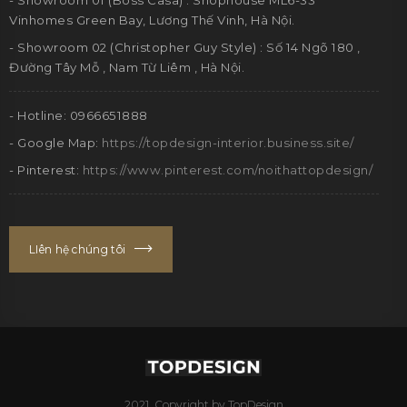
- Showroom 01 (Boss Casa) : Shophouse ML6-33
Vinhomes Green Bay, Lương Thế Vinh, Hà Nội.
- Showroom 02 (Christopher Guy Style) : Số 14 Ngõ 180 ,
Đường Tây Mỗ , Nam Từ Liêm , Hà Nội.
- Hotline: 0966651888
- Google Map:
https://topdesign-interior.business.site/
- Pinterest:
https://www.pinterest.com/noithattopdesign/
LIên hệ chúng tôi
2021. Copyright by TopDesign