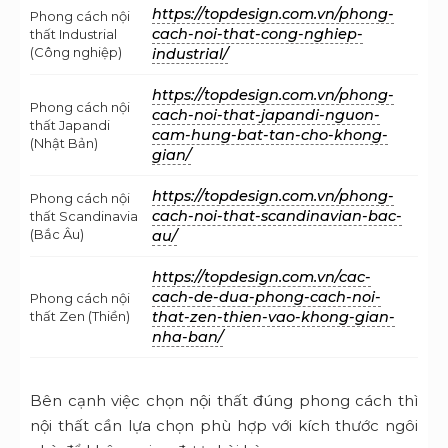
https://topdesign.com.vn/phong-
Phong cách nội
cach-noi-that-cong-nghiep-
thất Industrial
(Công nghiệp)
industrial/
https://topdesign.com.vn/phong-
Phong cách nội
cach-noi-that-japandi-nguon-
thất Japandi
cam-hung-bat-tan-cho-khong-
(Nhật Bản)
gian/
https://topdesign.com.vn/phong-
Phong cách nội
cach-noi-that-scandinavian-bac-
thất Scandinavia
(Bắc Âu)
au/
https://topdesign.com.vn/cac-
cach-de-dua-phong-cach-noi-
Phong cách nội
thất Zen (Thiền)
that-zen-thien-vao-khong-gian-
nha-ban/
Bên cạnh việc chọn nội thất đúng phong cách thì
nội thất cần lựa chọn phù hợp với kích thước ngôi