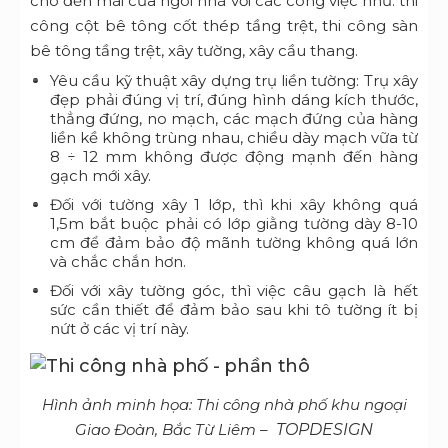
cho đến mái của ngôi nhà với các công việc như: thi
công cột bê tông cốt thép tầng trệt, thi công sàn
bê tông tầng trệt, xây tường, xây cầu thang.
Yêu cầu kỹ thuật xây dựng trụ liền tường: Trụ xây
đẹp phải đúng vị trí, đúng hình dáng kích thước,
thẳng đứng, no mạch, các mạch đứng của hàng
liền kề không trùng nhau, chiều dày mạch vữa từ
8 ÷ 12 mm không được động mạnh đến hàng
gạch mới xây.
Đối với tường xây 1 lớp, thì khi xây không quá
1,5m bắt buộc phải có lớp giằng tường dày 8-10
cm để đảm bảo độ mãnh tường không quá lớn
và chắc chắn hơn.
Đối với xây tường góc, thì việc câu gạch là hết
sức cần thiết để đảm bảo sau khi tô tường ít bị
nứt ở các vị trí này.
Hình ảnh minh họa: Thi công nhà phố khu ngoại
Giao Đoàn, Bắc Từ Liêm –
TOPDESIGN