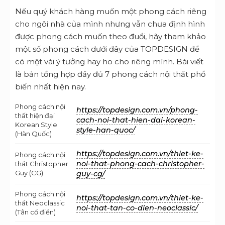
Nếu quý khách hàng muốn một phong cách riêng
cho ngôi nhà của mình nhưng vẫn chưa định hình
được phong cách muốn theo đuổi, hãy tham khảo
một số phong cách dưới đây của TOPDESIGN để
có một vài ý tưởng hay ho cho riêng mình. Bài viết
là bản tổng hợp đầy đủ 7 phong cách nội thất phổ
biến nhất hiện nay.
Phong cách nội
https://topdesign.com.vn/phong-
thất hiện đại
cach-noi-that-hien-dai-korean-
Korean Style
style-han-quoc/
(Hàn Quốc)
https://topdesign.com.vn/thiet-ke-
Phong cách nội
noi-that-phong-cach-christopher-
thất Christopher
Guy (CG)
guy-cg/
Phong cách nội
https://topdesign.com.vn/thiet-ke-
thất Neoclassic
noi-that-tan-co-dien-neoclassic/
(Tân cổ điển)