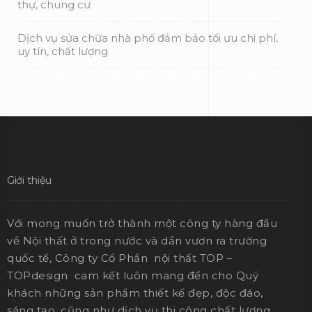
Giới thiệu
Với mong muốn trở thành một công ty hàng đầu
về Nội thất ở trong nước và dần vươn ra trường
quốc tế, Công ty Cổ Phần nội thất TOP –
TOPdesign cam kết luôn mang đến cho Quý
khách những sản phẩm thiết kế đẹp, độc đáo,
sáng tạo, cũng như dịch vụ thi công chất lượng
cao, giá cả hợp lý, vượt sự kỳ vọng của Chủ đầu tư.