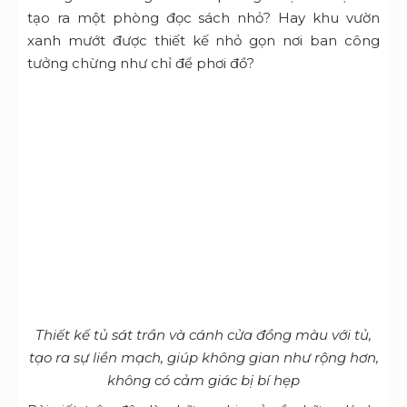
tạo ra một phòng đọc sách nhỏ? Hay khu vườn
xanh mướt được thiết kế nhỏ gọn nơi ban công
tưởng chừng như chỉ để phơi đồ?
Thiết kế tủ sát trần và cánh cửa đồng màu với tủ,
tạo ra sự liền mạch, giúp không gian như rộng hơn,
không có cảm giác bị bí hẹp
Bài viết trên đây là những chia sẻ về những lý do
nên lựa chọn đơn vị thiết kế thi công
nội thất
chung cư trọn gói
từ TOPDESIGN. Hy vọng bài viết
hữu ích giúp cho bạn tham khảo được nhiều ý
tưởng cho tổ ấm của mình!
Tham khảo thêm các dự án thiết kế thi công nội
thất chung cư tại
:
TOPDESIGN