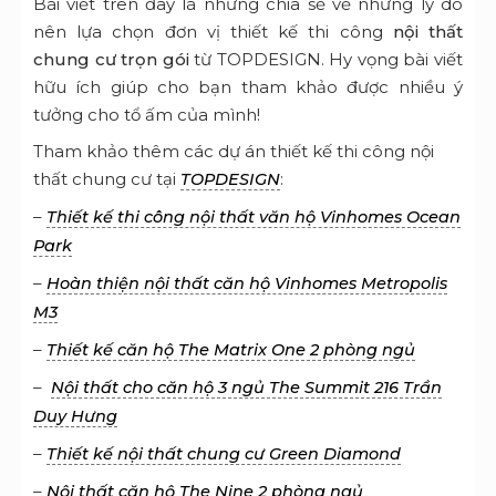
–
Thiết kế thi công nội thất văn hộ Vinhomes Ocean
Park
–
Hoàn thiện nội thất căn hộ Vinhomes Metropolis
M3
–
Thiết kế căn hộ The Matrix One 2 phòng ngủ
–
Nội thất cho căn hộ 3 ngủ The Summit 216 Trần
Duy Hưng
–
Thiết kế nội thất chung cư Green Diamond
–
Nội thất căn hộ The Nine 2 phòng ngủ
TOPDESIGN là đơn vị đã có hơn 10 năm làm việc
trong ngành
–
,
thiết kế kiến trúc
thiết kế nội thất
luôn sáng tạo và nỗ lực mang đến cho quý khách
những công trình thiết kế mang dấu ấn riêng cũng
chất lượng thi công an toàn, bền vững. Tham khảo
thông tin tại
. Liên hệ
https://topdesign.com.vn/
hotline 0966651888