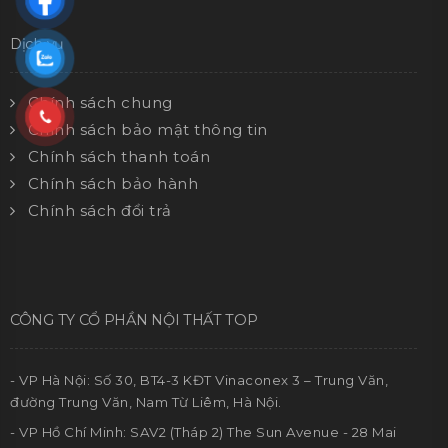
Chính sách đổi trả
CÔNG TY CỔ PHẦN NỘI THẤT TOP
- VP Hà Nội: Số 30, BT4-3 KĐT Vinaconex 3 – Trung Văn,
đường Trung Văn, Nam Từ Liêm, Hà Nội.
- VP Hồ Chí Minh: SAV2 (Tháp 2) The Sun Avenue - 28 Mai
Chí Thọ - Quận 2 - TP.HCM
- VPDD: 606, tầng 6, Tòa nhà Indochina Plaza Hà Nội, 237
Xuân Thủy, Dịch Vọng Hậu, Nam Từ Liêm, Hà Nội.
- Nhà xưởng sản xuất XTOP : Đồng Nhân, Đông La, Hoài
Đức, Hà Nội.
- Showroom 01 (Boss Casa) : Shophouse ML6-33