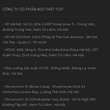
CÔNG TY CỔ PHẦN NỘI THẤT TOP
- VP Hà Nội: Số 30, BT4-3 KĐT Vinaconex 3 – Trung Văn,
đường Trung Văn, Nam Từ Liêm, Hà Nội.
- VP Hồ Chí Minh: SAV2 (Tháp 2) The Sun Avenue - 28 Mai
Chí Thọ - Quận 2 - TP.HCM
- VPDD: 606, tầng 6, Tòa nhà Indochina Plaza Hà Nội, 237
Xuân Thủy, Dịch Vọng Hậu, Nam Từ Liêm, Hà Nội.
- Nhà xưởng sản xuất XTOP : Đồng Nhân, Đông La, Hoài
Đức, Hà Nội.
- Showroom 01 (Boss Casa) : Shophouse ML6-33
Vinhomes Green Bay, Lương Thế Vinh, Hà Nội.
- Showroom 02 (Christopher Guy Style) : Số 14 Ngõ 180 ,
Đường Tây Mỗ , Nam Từ Liêm , Hà Nội.