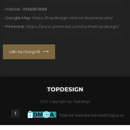
- Hotline: 0966651888
- Google Map:
https://topdesign-interior.business.site/
- Pinterest:
https://www.pinterest.com/noithattopdesign/
LIên hệ chúng tôi
2021. Copyright by TopDesign
Thiết kế Website bởi WebDigital.vn