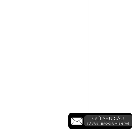
GỬI YÊU CẦU
TƯ VẤN - BÁO GIÁ MIỄN PHÍ