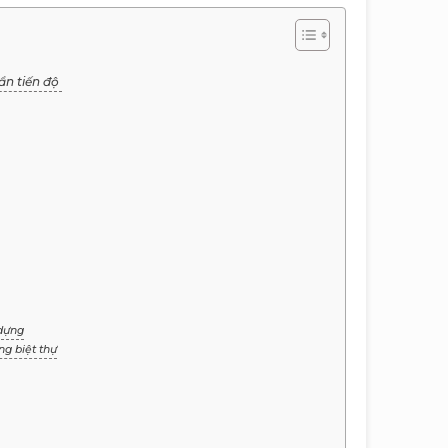
uẩn tiến độ
 dựng
ng biệt thự