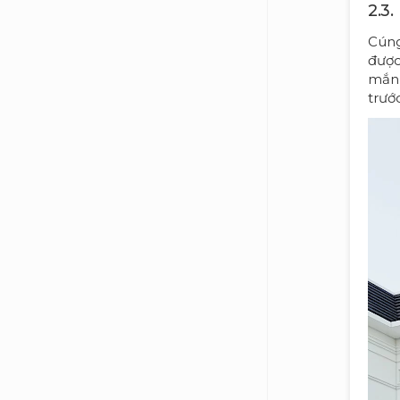
2.3.
Cúng
được
mắn,
trướ