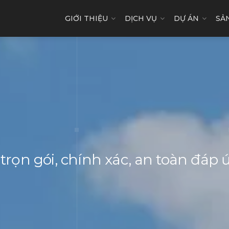
GIỚI THIỆU
DỊCH VỤ
DỰ ÁN
SẢ
 trọn gói, chính xác, an toàn đáp