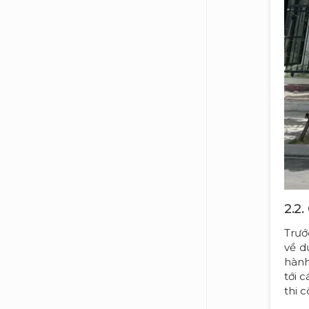
2.2
Trướ
về d
hành
tới 
thi 