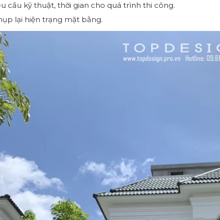
u cầu kỹ thuật, thời gian cho quá trình thi công.
ụp lại hiện trạng mặt bằng.