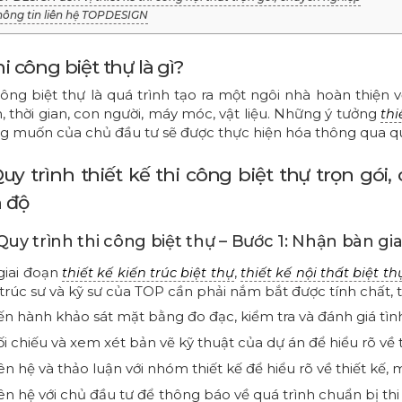
Thông tin liên hệ TOPDESIGN
hi công biệt thự là gì?
công biệt thự là quá trình tạo ra một ngôi nhà hoàn thiện
, thời gian, con người, máy móc, vật liệu. Những ý tưởng
thi
 muốn của chủ đầu tư sẽ được thực hiện hóa thông qua quá 
Quy trình thiết kế thi công biệt thự trọn gó
n độ
. Quy trình thi công biệt thự – Bước 1: Nhận bàn g
giai đoạn
,
thiết kế kiến trúc biệt thự
thiết kế nội thất biệt th
 trúc sư và kỹ sư của TOP cần phải nắm bắt được tính chất, t
ến hành khảo sát mặt bằng đo đạc, kiểm tra và đánh giá tì
i chiếu và xem xét bản vẽ kỹ thuật của dự án để hiểu rõ về t
ên hệ và thảo luận với nhóm thiết kế để hiểu rõ về thiết kế,
ên hệ với chủ đầu tư để thông báo về quá trình chuẩn bị th