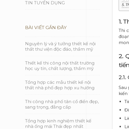
TIN TUYỂN DỤNG
5. 
1. T
BÀI VIẾT GẦN ĐÂY
Thi 
đoạn
mong
Nguyên lý và ý tưởng thiết kế nội
thất thư viện độc đáo, thẩm mỹ
2. 
Thiết kế thi công nội thất trường
tiế
học uy tín, chất lượng, thẩm mỹ
2.1
Tổng hợp các mẫu thiết kế nội
Sau 
thất nhà phố đẹp hợp xu hướng
kiến
Thi công nhà phố tân cổ điển đẹp,
Ti
sang trọng, đẳng cấp
Đố
Li
Tổng hợp kinh nghiệm thiết kế
nhà ống mái Thái đẹp nhất
Li