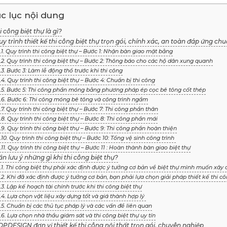
c lục nội dung
hi công biệt thự là gì?
uy trình thiết kế thi công biệt thự trọn gói, chính xác, an toàn đáp ứng ch
.1. Quy trình thi công biệt thự – Bước 1: Nhận bàn giao mặt bằng
.2. Quy trình thi công biệt thự – Bước 2: Thông báo cho các hộ dân xung quanh
.3. Bước 3: Làm lễ động thổ trước khi thi công
.4. Quy trình thi công biệt thự – Bước 4: Chuẩn bị thi công
.5. Bước 5: Thi công phần móng bằng phương pháp ép cọc bê tông cốt thép
.6. Bước 6: Thi công móng bê tông và công trình ngầm
.7. Quy trình thi công biệt thự – Bước 7: Thi công phần thân
.8. Quy trình thi công biệt thự – Bước 8: Thi công phần mái
.9. Quy trình thi công biệt thự – Bước 9: Thi công phần hoàn thiện
.10. Quy trình thi công biệt thự – Bước 10: Tổng vệ sinh công trình
.11. Quy trình thi công biệt thự – Bước 11 : Hoàn thành bàn giao biệt thự
ần lưu ý những gì khi thi công biệt thự?
.1. Thi công biệt thự phải xác định được ý tưởng cơ bản về biệt thự mình muốn xây
.2. Khi đã xác định được ý tưởng cơ bản, bạn phải lựa chọn giải pháp thiết kế thi cô
.3. Lập kế hoạch tài chính trước khi thi công biệt thự
.4. Lựa chọn vật liệu xây dựng tốt và giá thành hợp lý
.5. Chuẩn bị các thủ tục pháp lý và các vấn đề liên quan
.6. Lựa chọn nhà thầu giám sát và thi công biệt thự uy tín
OPDESIGN đơn vị thiết kế thi công nội thất trọn gói, chuyên nghiệp