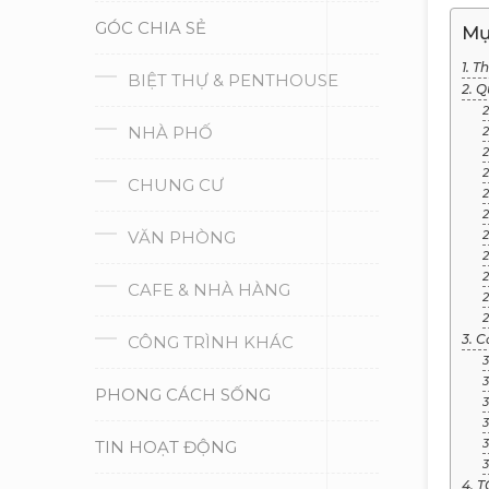
GÓC CHIA SẺ
Mụ
1. T
BIỆT THỰ & PENTHOUSE
2. Q
2
NHÀ PHỐ
2
2
2
CHUNG CƯ
2
2
VĂN PHÒNG
2
2
2
CAFE & NHÀ HÀNG
2
2
3. C
CÔNG TRÌNH KHÁC
3
3
PHONG CÁCH SỐNG
3
3
TIN HOẠT ĐỘNG
3
3
4. T