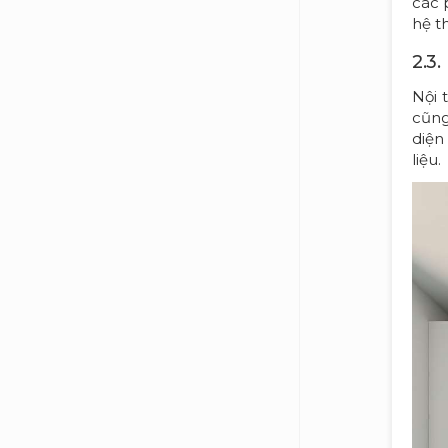
các 
hệ t
2.3.
Nội 
cũng
diện
liệu.