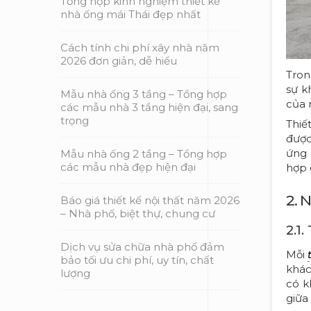
Tổng hợp kinh nghiệm thiết kế
nhà ống mái Thái đẹp nhất
Cách tính chi phí xây nhà năm
2026 đơn giản, dễ hiểu
Tron
sự k
Mẫu nhà ống 3 tầng – Tổng hợp
của 
các mẫu nhà 3 tầng hiện đại, sang
trọng
Thiế
được
ứng
Mẫu nhà ống 2 tầng – Tổng hợp
các mẫu nhà đẹp hiện đại
hợp 
2. 
Báo giá thiết kế nội thất năm 2026
– Nhà phố, biệt thự, chung cư
2.1
Dịch vụ sửa chữa nhà phố đảm
Mỗi
bảo tối ưu chi phí, uy tín, chất
khác
lượng
có k
giữa