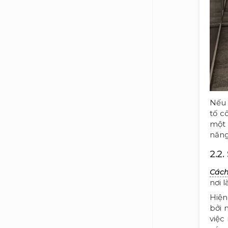
Nếu 
tố c
mộ
năng
2.2
Cách
nơi 
Hiệ
bởi 
việc