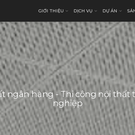
GIỚI THIỆU
DỊCH VỤ
DỰ ÁN
SẢ
ất ngân hàng - Thi công nội thất
nghiệp