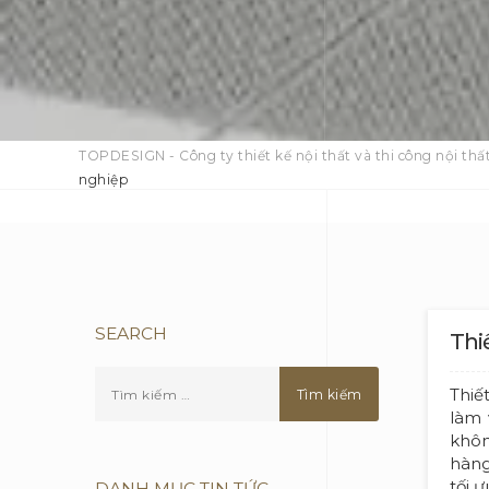
TOPDESIGN - Công ty thiết kế nội thất và thi công nội thất
nghiệp
SEARCH
Thi
Thiế
làm 
khôn
hàng
tối 
DANH MỤC TIN TỨC