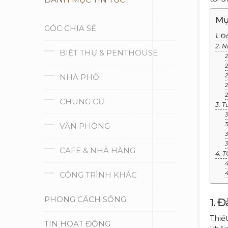
Mụ
GÓC CHIA SẺ
1. Đ
2. N
BIỆT THỰ & PENTHOUSE
2
2
NHÀ PHỐ
2
2
2
CHUNG CƯ
3. T
3
VĂN PHÒNG
3
3
3
CAFE & NHÀ HÀNG
4. T
4
CÔNG TRÌNH KHÁC
4
PHONG CÁCH SỐNG
1. 
Thiế
TIN HOẠT ĐỘNG