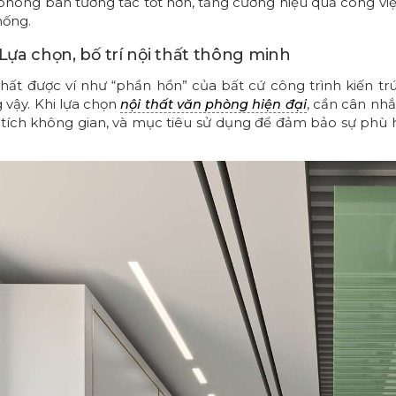
phòng ban tương tác tốt hơn, tăng cường hiệu quả công việc
hống.
 Lựa chọn, bố trí nội thất thông minh
thất được ví như “phần hồn” của bất cứ công trình kiến tr
 vậy. Khi lựa chọn
, cần cân nh
nội thất văn phòng hiện đại
 tích không gian, và mục tiêu sử dụng để đảm bảo sự phù h