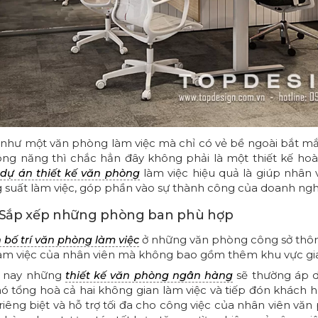
như một văn phòng làm việc mà chỉ có vẻ bề ngoài bắt m
ông năng thì chắc hẳn đây không phải là một thiết kế hoà
t
làm việc hiệu quả là giúp nhân 
dự án thiết kế văn phòng
 suất làm việc, góp phần vào sự thành công của doanh ngh
. Sắp xếp những phòng ban phù hợp
ở những văn phòng công sở thông
 bố trí văn phòng làm việc
làm việc của nhân viên mà không bao gồm thêm khu vực gia
n nay những
sẽ thường áp d
thiết kế văn phòng ngân hàng
nó tổng hoà cả hai không gian làm việc và tiếp đón khách 
 riêng biệt và hỗ trợ tối đa cho công việc của nhân viên vă