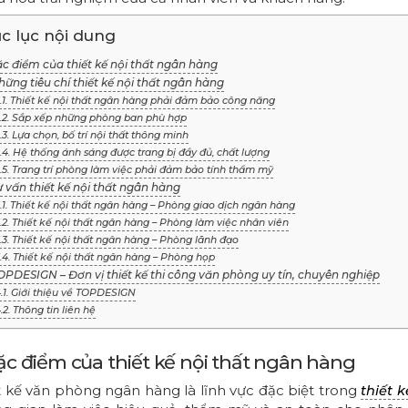
c lục nội dung
ặc điểm của thiết kế nội thất ngân hàng
hững tiêu chí thiết kế nội thất ngân hàng
.1. Thiết kế nội thất ngân hàng phải đảm bảo công năng
.2. Sắp xếp những phòng ban phù hợp
.3. Lựa chọn, bố trí nội thất thông minh
.4. Hệ thống ánh sáng được trang bị đầy đủ, chất lượng
.5. Trang trí phòng làm việc phải đảm bảo tính thẩm mỹ
ư vấn thiết kế nội thất ngân hàng
.1. Thiết kế nội thất ngân hàng – Phòng giao dịch ngân hàng
.2. Thiết kế nội thất ngân hàng – Phòng làm việc nhân viên
.3. Thiết kế nội thất ngân hàng – Phòng lãnh đạo
.4. Thiết kế nội thất ngân hàng – Phòng họp
OPDESIGN – Đơn vị thiết kế thi công văn phòng uy tín, chuyên nghiệp
.1. Giới thiệu về TOPDESIGN
.2. Thông tin liên hệ
Đặc điểm của thiết kế nội thất ngân hàng
t kế văn phòng ngân hàng là lĩnh vực đặc biệt trong
thiết 